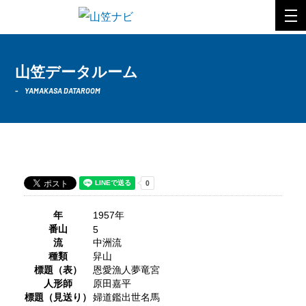
山笠データルーム
YAMAKASA DATAROOM
1957年 中洲流
年
1957年
番山
5
流
中洲流
種類
舁山
標題（表）
恩愛漁人夢竜宮
人形師
原田嘉平
標題（見送り）
婦道鑑出世名馬