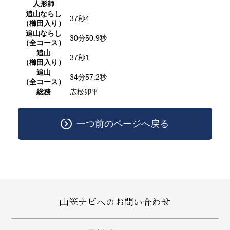
人形師
追山ならし
37秒4
（櫛田入り）
追山ならし
30分50.9秒
（全コース）
追山
37秒1
（櫛田入り）
追山
34分57.2秒
（全コース）
総務
広松卯平
一つ前のページへ戻る
山笠ナビへのお問い合わせ