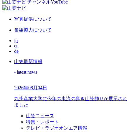
写真提供について
番組協力について
jp
en
de
山笠最新情報
- latest news
2026年08月04日
九州産業大学に今年の東流の舁き山笠飾りが展示され
ました
山笠ニュース
特集・レポート
テレビ・ラジオオンエア情報