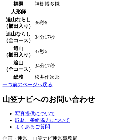
標題
神樹博多幟
人形師
追山ならし
36秒6
（櫛田入り）
追山ならし
34分17秒
（全コース）
追山
37秒6
（櫛田入り）
追山
34分17秒
（全コース）
総務
松井作次郎
一つ前のページへ戻る
山笠ナビへのお問い合わせ
写真提供について
取材、番組協力について
よくあるご質問
企画・運営 山笠ナビ運営事務局