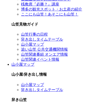
桟敷席『必勝？』講座
博多の観光スポット・お土産の紹介
ここにも山笠！あそこにも山笠！
山笠見物ガイド
山笠行事の日程
舁き出しタイムテーブル
山小屋マップ
追い山笠 公共交通機関情報
山笠関連番組 オンエア情報
山笠関連イベント情報
山小屋マップ
山小屋/舁き出し情報
山小屋マップ
舁き出しタイムテーブル
舁き山笠