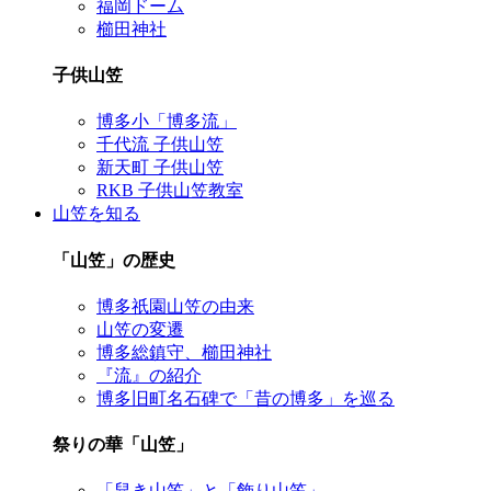
福岡ドーム
櫛田神社
子供山笠
博多小「博多流」
千代流 子供山笠
新天町 子供山笠
RKB 子供山笠教室
山笠を知る
「山笠」の歴史
博多祇園山笠の由来
山笠の変遷
博多総鎮守、櫛田神社
『流』の紹介
博多旧町名石碑で「昔の博多」を巡る
祭りの華「山笠」
「舁き山笠」と「飾り山笠」