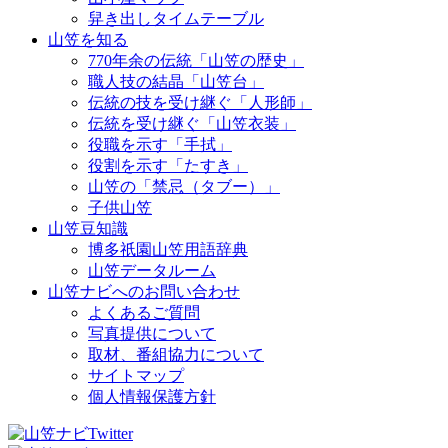
舁き出しタイムテーブル
山笠を知る
770年余の伝統「山笠の歴史」
職人技の結晶「山笠台」
伝統の技を受け継ぐ「人形師」
伝統を受け継ぐ「山笠衣装」
役職を示す「手拭」
役割を示す「たすき」
山笠の「禁忌（タブー）」
子供山笠
山笠豆知識
博多祇園山笠用語辞典
山笠データルーム
山笠ナビへのお問い合わせ
よくあるご質問
写真提供について
取材、番組協力について
サイトマップ
個人情報保護方針