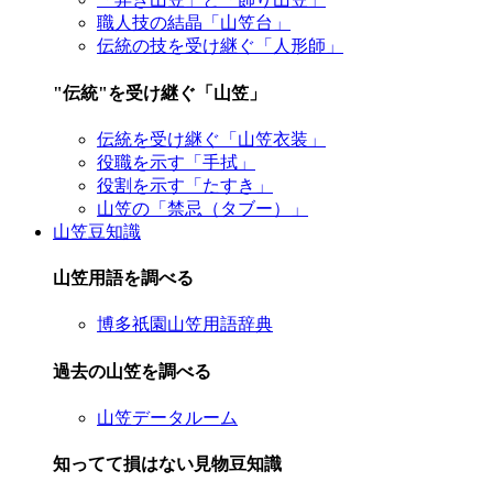
職人技の結晶「山笠台」
伝統の技を受け継ぐ「人形師」
"伝統"を受け継ぐ「山笠」
伝統を受け継ぐ「山笠衣装」
役職を示す「手拭」
役割を示す「たすき」
山笠の「禁忌（タブー）」
山笠豆知識
山笠用語を調べる
博多祇園山笠用語辞典
過去の山笠を調べる
山笠データルーム
知ってて損はない見物豆知識