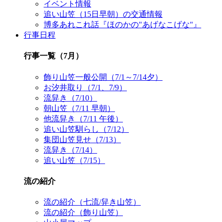
イベント情報
追い山笠（15日早朝）の交通情報
博多あれこれ話『ほのかの"あげなこげな"』
行事日程
行事一覧（7月）
飾り山笠一般公開（7/1～7/14夕）
お汐井取り（7/1、7/9）
流舁き（7/10）
朝山笠（7/11 早朝）
他流舁き（7/11 午後）
追い山笠馴らし（7/12）
集団山笠見せ（7/13）
流舁き（7/14）
追い山笠（7/15）
流の紹介
流の紹介（七流/舁き山笠）
流の紹介（飾り山笠）