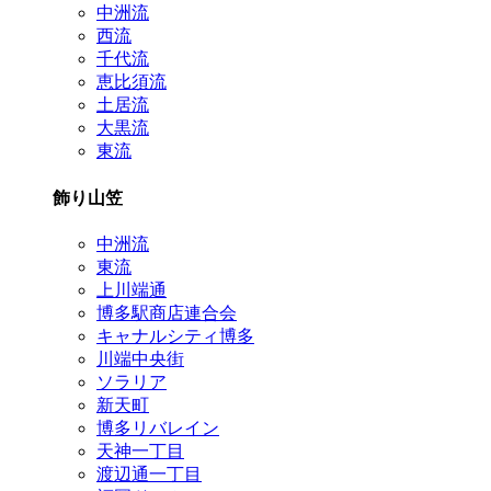
中洲流
西流
千代流
恵比須流
土居流
大黒流
東流
飾り山笠
中洲流
東流
上川端通
博多駅商店連合会
キャナルシティ博多
川端中央街
ソラリア
新天町
博多リバレイン
天神一丁目
渡辺通一丁目