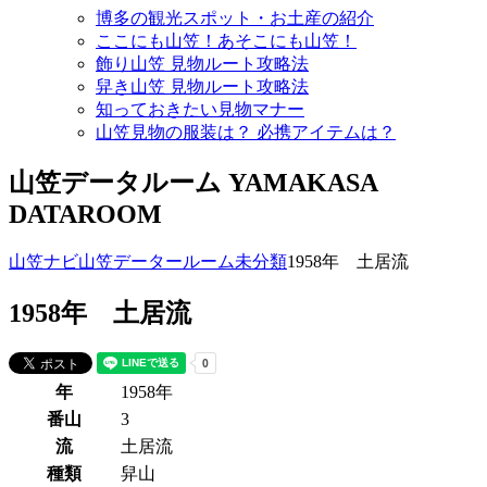
博多の観光スポット・お土産の紹介
ここにも山笠！あそこにも山笠！
飾り山笠 見物ルート攻略法
舁き山笠 見物ルート攻略法
知っておきたい見物マナー
山笠見物の服装は？ 必携アイテムは？
山笠データルーム
YAMAKASA
DATAROOM
山笠ナビ
山笠データールーム
未分類
1958年 土居流
1958年 土居流
年
1958年
番山
3
流
土居流
種類
舁山