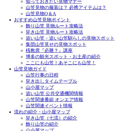
知っておきたい見物マナー
山笠見物の服装は？ 必携アイテムは？
山笠見物Q＆A
おすすめ山笠見物ポイント
飾り山笠 見物ルート攻略法
舁き山笠 見物ルート攻略法
追い山笠・追い山笠馴らしの見物スポット
集団山笠見せの見物スポット
桟敷席『必勝？』講座
博多の観光スポット・お土産の紹介
ここにも山笠！あそこにも山笠！
山笠見物ガイド
山笠行事の日程
舁き出しタイムテーブル
山小屋マップ
追い山笠 公共交通機関情報
山笠関連番組 オンエア情報
山笠関連イベント情報
流れの紹介・山小屋マップ
舁き山笠（七流）の紹介
飾り山笠の紹介
山小屋マップ