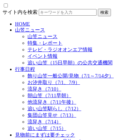
サイト内を検索
HOME
山笠ニュース
山笠ニュース
特集・レポート
テレビ・ラジオオンエア情報
イベント情報
追い山笠（15日早朝）の公共交通機関
行事日程
飾り山笠一般公開/見物（7/1～7/14夕）
お汐井取り（7/1、7/9）
流舁き（7/10）
朝山笠（7/11早朝）
他流舁き（7/11午後）
追い山笠馴らし（7/12）
集団山笠見せ（7/13）
流舁き（7/14）
追い山笠（7/15）
見物前にまずは要チェック