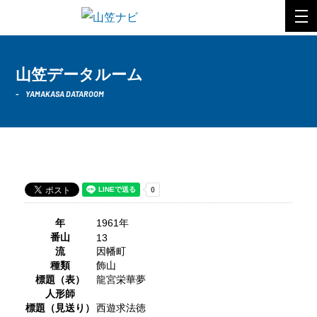
山笠データルーム
YAMAKASA DATAROOM
1961年 因幡町
年
1961年
番山
13
流
因幡町
種類
飾山
標題（表）
龍宮栄華夢
人形師
標題（見送り）
西遊求法徳