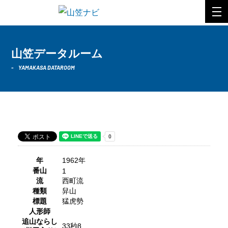
山笠データルーム
YAMAKASA DATAROOM
1962年 西町流
年
1962年
番山
1
流
西町流
種類
舁山
標題
猛虎勢
人形師
追山ならし
33秒8