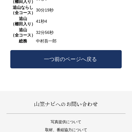
（櫛田入り）
追山ならし
30分19秒
（全コース）
追山
41秒4
（櫛田入り）
追山
32分56秒
（全コース）
総務
中村吾一郎
一つ前のページへ戻る
山笠ナビへのお問い合わせ
写真提供について
取材、番組協力について