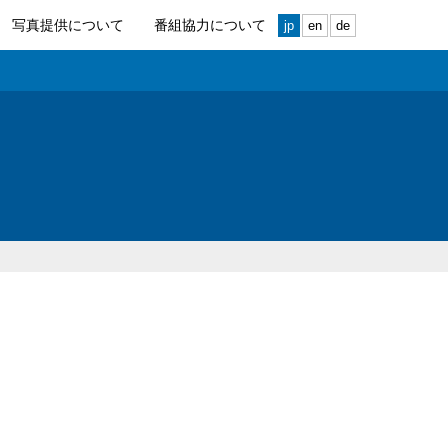
写真提供について
番組協力について
jp
en
de