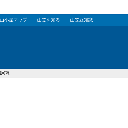
山小屋マップ
山笠を知る
山笠豆知識
呉服町流