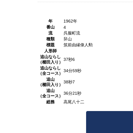
年
1962年
番山
4
流
呉服町流
種類
舁山
標題
筑前由縁偉人勲
人形師
追山ならし
37秒6
（櫛田入り）
追山ならし
34分59秒
（全コース）
追山
38秒7
（櫛田入り）
追山
36分21秒
（全コース）
総務
高尾八十二