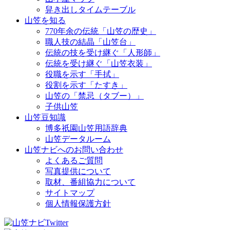
舁き出しタイムテーブル
山笠を知る
770年余の伝統「山笠の歴史」
職人技の結晶「山笠台」
伝統の技を受け継ぐ「人形師」
伝統を受け継ぐ「山笠衣装」
役職を示す「手拭」
役割を示す「たすき」
山笠の「禁忌（タブー）」
子供山笠
山笠豆知識
博多祇園山笠用語辞典
山笠データルーム
山笠ナビへのお問い合わせ
よくあるご質問
写真提供について
取材、番組協力について
サイトマップ
個人情報保護方針