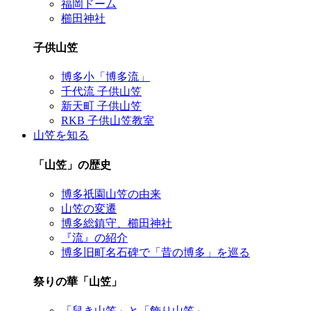
福岡ドーム
櫛田神社
子供山笠
博多小「博多流」
千代流 子供山笠
新天町 子供山笠
RKB 子供山笠教室
山笠を知る
「山笠」の歴史
博多祇園山笠の由来
山笠の変遷
博多総鎮守、櫛田神社
『流』の紹介
博多旧町名石碑で「昔の博多」を巡る
祭りの華「山笠」
「舁き山笠」と「飾り山笠」