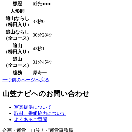
標題
威光●●●
人形師
追山ならし
37秒0
（櫛田入り）
追山ならし
30分28秒
（全コース）
追山
43秒1
（櫛田入り）
追山
31分45秒
（全コース）
総務
原寿一
一つ前のページへ戻る
山笠ナビへのお問い合わせ
写真提供について
取材、番組協力について
よくあるご質問
企画・運営 山笠ナビ運営事務局