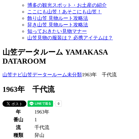
博多の観光スポット・お土産の紹介
ここにも山笠！あそこにも山笠！
飾り山笠 見物ルート攻略法
舁き山笠 見物ルート攻略法
知っておきたい見物マナー
山笠見物の服装は？ 必携アイテムは？
山笠データルーム
YAMAKASA
DATAROOM
山笠ナビ
山笠データールーム
未分類
1963年 千代流
1963年 千代流
年
1963年
番山
1
流
千代流
種類
舁山