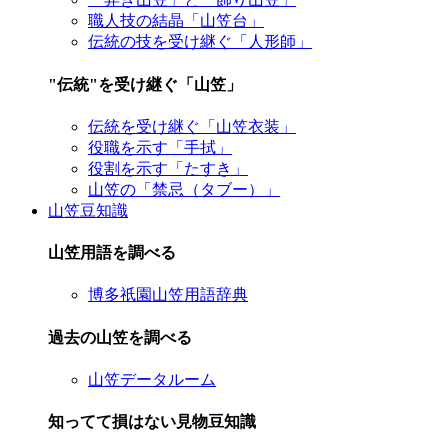
職人技の結晶「山笠台」
伝統の技を受け継ぐ「人形師」
"伝統"を受け継ぐ「山笠」
伝統を受け継ぐ「山笠衣装」
役職を示す「手拭」
役割を示す「たすき」
山笠の「禁忌（タブー）」
山笠豆知識
山笠用語を調べる
博多祇園山笠用語辞典
過去の山笠を調べる
山笠データルーム
知ってて損はない見物豆知識