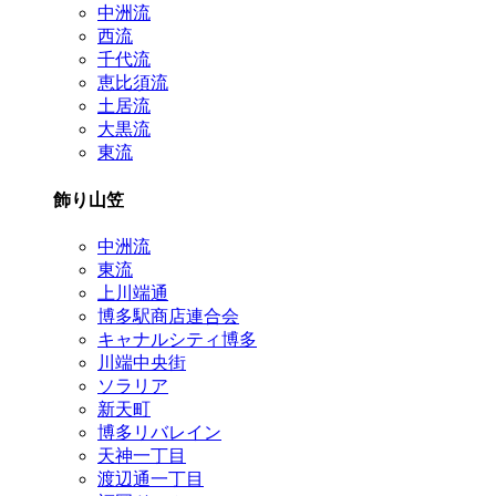
中洲流
西流
千代流
恵比須流
土居流
大黒流
東流
飾り山笠
中洲流
東流
上川端通
博多駅商店連合会
キャナルシティ博多
川端中央街
ソラリア
新天町
博多リバレイン
天神一丁目
渡辺通一丁目