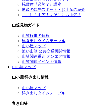
桟敷席『必勝？』講座
博多の観光スポット・お土産の紹介
ここにも山笠！あそこにも山笠！
山笠見物ガイド
山笠行事の日程
舁き出しタイムテーブル
山小屋マップ
追い山笠 公共交通機関情報
山笠関連番組 オンエア情報
山笠関連イベント情報
山小屋マップ
山小屋/舁き出し情報
山小屋マップ
舁き出しタイムテーブル
舁き山笠