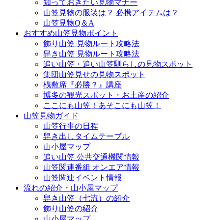
知っておきたい見物マナー
山笠見物の服装は？ 必携アイテムは？
山笠見物Q＆A
おすすめ山笠見物ポイント
飾り山笠 見物ルート攻略法
舁き山笠 見物ルート攻略法
追い山笠・追い山笠馴らしの見物スポット
集団山笠見せの見物スポット
桟敷席『必勝？』講座
博多の観光スポット・お土産の紹介
ここにも山笠！あそこにも山笠！
山笠見物ガイド
山笠行事の日程
舁き出しタイムテーブル
山小屋マップ
追い山笠 公共交通機関情報
山笠関連番組 オンエア情報
山笠関連イベント情報
流れの紹介・山小屋マップ
舁き山笠（七流）の紹介
飾り山笠の紹介
山小屋マップ