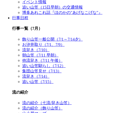
イベント情報
追い山笠（15日早朝）の交通情報
博多あれこれ話『ほのかの"あげなこげな"』
行事日程
行事一覧（7月）
飾り山笠一般公開（7/1～7/14夕）
お汐井取り（7/1、7/9）
流舁き（7/10）
朝山笠（7/11 早朝）
他流舁き（7/11 午後）
追い山笠馴らし（7/12）
集団山笠見せ（7/13）
流舁き（7/14）
追い山笠（7/15）
流の紹介
流の紹介（七流/舁き山笠）
流の紹介（飾り山笠）