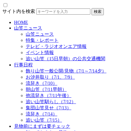
サイト内を検索
HOME
山笠ニュース
山笠ニュース
特集・レポート
テレビ・ラジオオンエア情報
イベント情報
追い山笠（15日早朝）の公共交通機関
行事日程
飾り山笠一般公開/見物（7/1～7/14夕）
お汐井取り（7/1、7/9）
流舁き（7/10）
朝山笠（7/11早朝）
他流舁き（7/11午後）
追い山笠馴らし（7/12）
集団山笠見せ（7/13）
流舁き（7/14）
追い山笠（7/15）
見物前にまずは要チェック