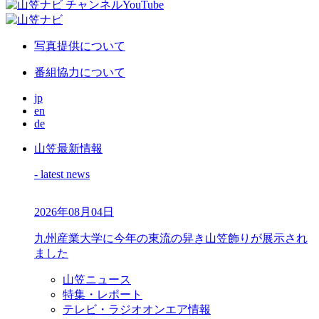
写真提供について
番組協力について
jp
en
de
山笠最新情報
- latest news
2026年08月04日
九州産業大学に今年の東流の舁き山笠飾りが展示され
ました
山笠ニュース
特集・レポート
テレビ・ラジオオンエア情報