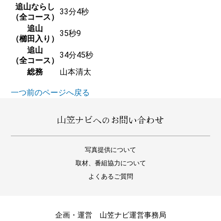
追山ならし
33分4秒
（全コース）
追山
35秒9
（櫛田入り）
追山
34分45秒
（全コース）
総務
山本清太
一つ前のページへ戻る
山笠ナビへのお問い合わせ
写真提供について
取材、番組協力について
よくあるご質問
企画・運営 山笠ナビ運営事務局