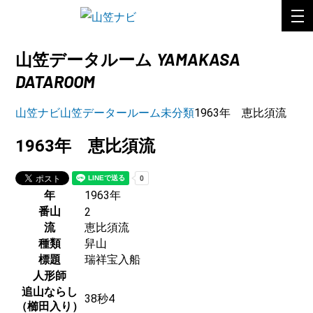
YAMAKASA
山笠データルーム
DATAROOM
山笠ナビ
山笠データールーム
未分類
1963年 恵比須流
1963年 恵比須流
年
1963年
番山
2
流
恵比須流
種類
舁山
標題
瑞祥宝入船
人形師
追山ならし
38秒4
（櫛田入り）