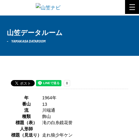
山笠データルーム
YAMAKASA DATAROOM
1964年 川端通
年
1964年
番山
13
流
川端通
種類
飾山
標題（表）
滝の白糸鏡花誉
人形師
標題（見送り）
走れ狼少年ケン