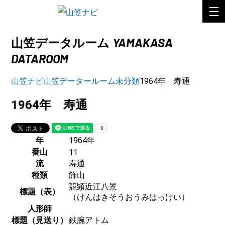
YAMAKASA
山笠データルーム
DATAROOM
山笠ナビ
山笠データールーム
未分類
1964年 寿通
1964年 寿通
年
1964年
番山
11
流
寿通
種類
飾山
競顕近江八景
標題（表）
（けんはきそうおうみはっけい）
人形師
標題（見送り）
鉄腕アトム