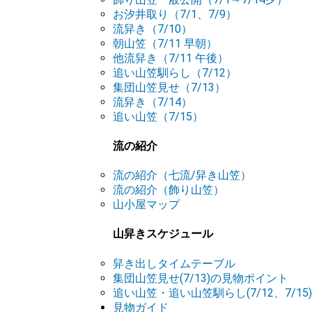
お汐井取り（7/1、7/9）
流舁き（7/10）
朝山笠（7/11 早朝）
他流舁き（7/11 午後）
追い山笠馴らし（7/12）
集団山笠見せ（7/13）
流舁き（7/14）
追い山笠（7/15）
流の紹介
流の紹介（七流/舁き山笠）
流の紹介（飾り山笠）
山小屋マップ
山舁きスケジュール
舁き出しタイムテーブル
集団山笠見せ(7/13)の見物ポイント
追い山笠・追い山笠馴らし(7/12、7/1
見物ガイド