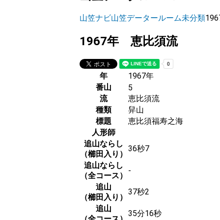
山笠ナビ
山笠データールーム
未分類
19
1967年 恵比須流
年
1967年
番山
5
流
恵比須流
種類
舁山
標題
恵比須福寿之海
人形師
追山ならし
36秒7
（櫛田入り）
追山ならし
-
（全コース）
追山
37秒2
（櫛田入り）
追山
35分16秒
（全コース）