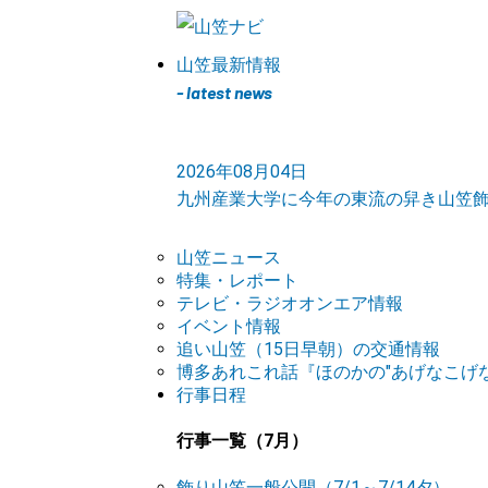
山笠最新情報
- latest news
2026年08月04日
九州産業大学に今年の東流の舁き山笠
山笠ニュース
特集・レポート
テレビ・ラジオオンエア情報
イベント情報
追い山笠（15日早朝）の交通情報
博多あれこれ話『ほのかの"あげなこげな
行事日程
行事一覧（7月）
飾り山笠一般公開（7/1～7/14夕）