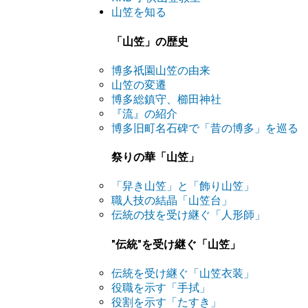
山笠を知る
「山笠」の歴史
博多祇園山笠の由来
山笠の変遷
博多総鎮守、櫛田神社
『流』の紹介
博多旧町名石碑で「昔の博多」を巡る
祭りの華「山笠」
「舁き山笠」と「飾り山笠」
職人技の結晶「山笠台」
伝統の技を受け継ぐ「人形師」
"伝統"を受け継ぐ「山笠」
伝統を受け継ぐ「山笠衣装」
役職を示す「手拭」
役割を示す「たすき」