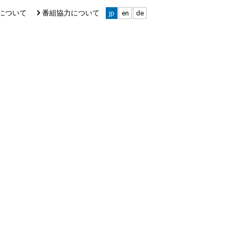
について
番組協力について
jp
en
de