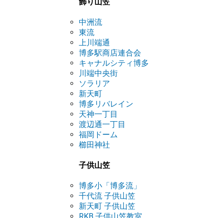
飾り山笠
中洲流
東流
上川端通
博多駅商店連合会
キャナルシティ博多
川端中央街
ソラリア
新天町
博多リバレイン
天神一丁目
渡辺通一丁目
福岡ドーム
櫛田神社
子供山笠
博多小「博多流」
千代流 子供山笠
新天町 子供山笠
RKB 子供山笠教室