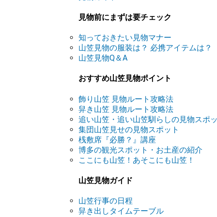
見物前にまずは要チェック
知っておきたい見物マナー
山笠見物の服装は？ 必携アイテムは？
山笠見物Q＆A
おすすめ山笠見物ポイント
飾り山笠 見物ルート攻略法
舁き山笠 見物ルート攻略法
追い山笠・追い山笠馴らしの見物スポ
集団山笠見せの見物スポット
桟敷席『必勝？』講座
博多の観光スポット・お土産の紹介
ここにも山笠！あそこにも山笠！
山笠見物ガイド
山笠行事の日程
舁き出しタイムテーブル