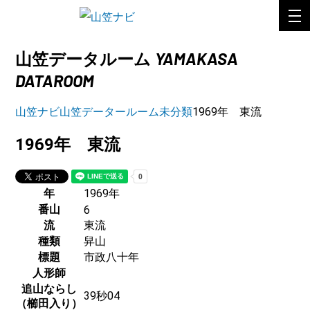
YAMAKASA
山笠データルーム
DATAROOM
山笠ナビ
山笠データールーム
未分類
1969年 東流
1969年 東流
年
1969年
番山
6
流
東流
種類
舁山
標題
市政八十年
人形師
追山ならし
39秒04
（櫛田入り）