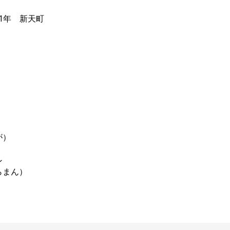
71年 新天町
が）
ン
らまん）