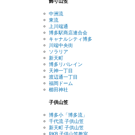
飾り山笠
中洲流
東流
上川端通
博多駅商店連合会
キャナルシティ博多
川端中央街
ソラリア
新天町
博多リバレイン
天神一丁目
渡辺通一丁目
福岡ドーム
櫛田神社
子供山笠
博多小「博多流」
千代流 子供山笠
新天町 子供山笠
RKB 子供山笠教室