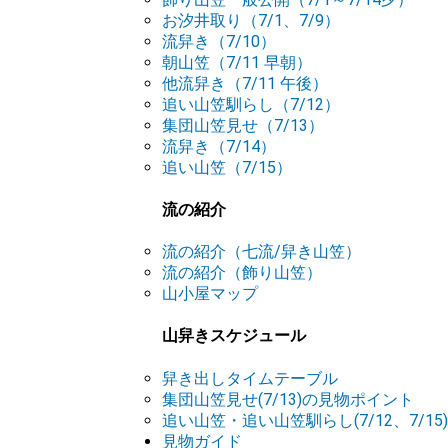
お汐井取り（7/1、7/9）
流舁き（7/10）
朝山笠（7/11 早朝）
他流舁き（7/11 午後）
追い山笠馴らし（7/12）
集団山笠見せ（7/13）
流舁き（7/14）
追い山笠（7/15）
流の紹介
流の紹介（七流/舁き山笠）
流の紹介（飾り山笠）
山小屋マップ
山舁きスケジュール
舁き出しタイムテーブル
集団山笠見せ(7/13)の見物ポイント
追い山笠・追い山笠馴らし(7/12、7/1
見物ガイド