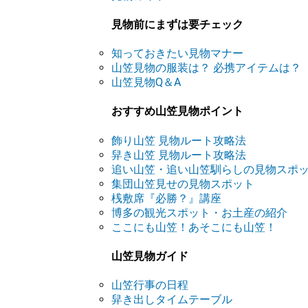
見物前にまずは要チェック
知っておきたい見物マナー
山笠見物の服装は？ 必携アイテムは？
山笠見物Q＆A
おすすめ山笠見物ポイント
飾り山笠 見物ルート攻略法
舁き山笠 見物ルート攻略法
追い山笠・追い山笠馴らしの見物スポ
集団山笠見せの見物スポット
桟敷席『必勝？』講座
博多の観光スポット・お土産の紹介
ここにも山笠！あそこにも山笠！
山笠見物ガイド
山笠行事の日程
舁き出しタイムテーブル