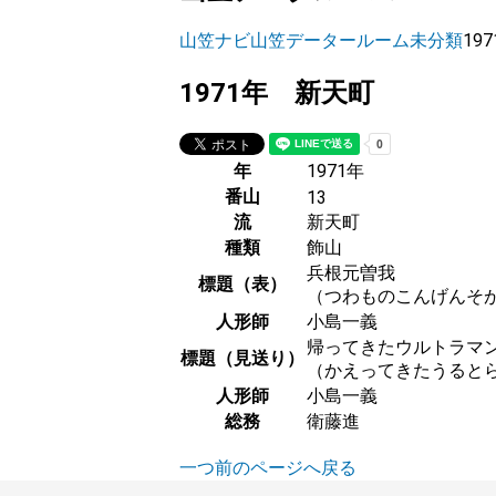
山笠ナビ
山笠データールーム
未分類
19
1971年 新天町
年
1971年
番山
13
流
新天町
種類
飾山
兵根元曽我
標題（表）
（つわものこんげんそ
人形師
小島一義
帰ってきたウルトラマ
標題（見送り）
（かえってきたうると
人形師
小島一義
総務
衛藤進
一つ前のページへ戻る