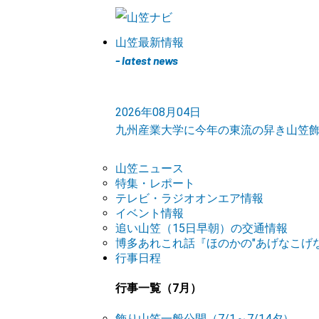
山笠最新情報
- latest news
2026年08月04日
九州産業大学に今年の東流の舁き山笠
山笠ニュース
特集・レポート
テレビ・ラジオオンエア情報
イベント情報
追い山笠（15日早朝）の交通情報
博多あれこれ話『ほのかの"あげなこげな
行事日程
行事一覧（7月）
飾り山笠一般公開（7/1～7/14夕）