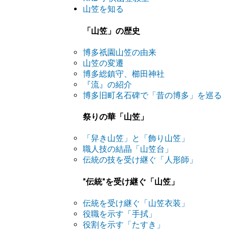
山笠を知る
「山笠」の歴史
博多祇園山笠の由来
山笠の変遷
博多総鎮守、櫛田神社
『流』の紹介
博多旧町名石碑で「昔の博多」を巡る
祭りの華「山笠」
「舁き山笠」と「飾り山笠」
職人技の結晶「山笠台」
伝統の技を受け継ぐ「人形師」
"伝統"を受け継ぐ「山笠」
伝統を受け継ぐ「山笠衣装」
役職を示す「手拭」
役割を示す「たすき」