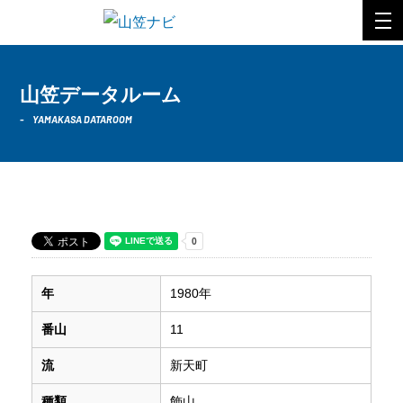
山笠データルーム
YAMAKASA DATAROOM
1980年 新天町
年
1980年
番山
11
流
新天町
種類
飾山