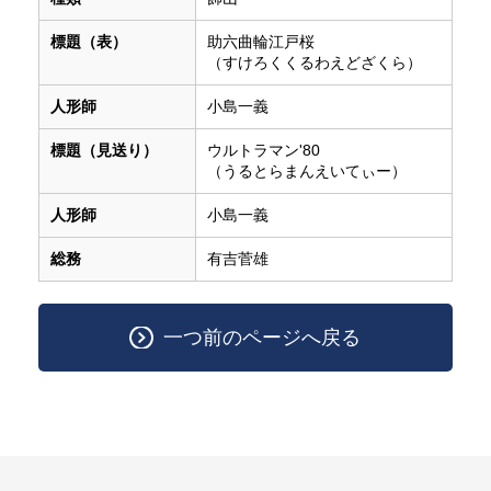
標題（表）
助六曲輪江戸桜
（すけろくくるわえどざくら）
人形師
小島一義
標題（見送り）
ウルトラマン'80
（うるとらまんえいてぃー）
人形師
小島一義
総務
有吉菅雄
一つ前のページへ戻る