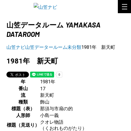
YAMAKASA
山笠データルーム
DATAROOM
山笠ナビ
山笠データールーム
未分類
1981年 新天町
1981年 新天町
年
1981年
番山
17
流
新天町
種類
飾山
標題（表）
那須与市扇の的
人形師
小島一義
クオレ物語
標題（見送り）
（くおれものがたり）