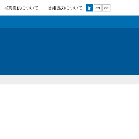
写真提供について
番組協力について
jp
en
de