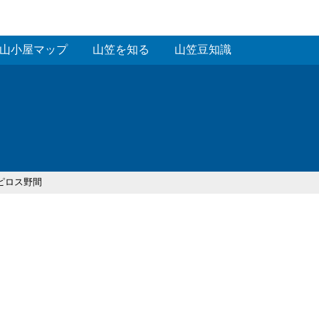
山小屋マップ
山笠を知る
山笠豆知識
アピロス野間