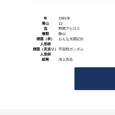
年
1981年
番山
12
流
野間アピロス
種類
飾山
標題（表）
おんな太閤記伝
人形師
標題（見送り）
宇宙戦ガンダム
人形師
総務
渕上尚志