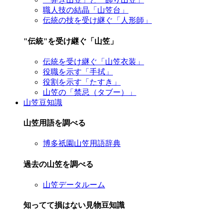
職人技の結晶「山笠台」
伝統の技を受け継ぐ「人形師」
"伝統"を受け継ぐ「山笠」
伝統を受け継ぐ「山笠衣装」
役職を示す「手拭」
役割を示す「たすき」
山笠の「禁忌（タブー）」
山笠豆知識
山笠用語を調べる
博多祇園山笠用語辞典
過去の山笠を調べる
山笠データルーム
知ってて損はない見物豆知識