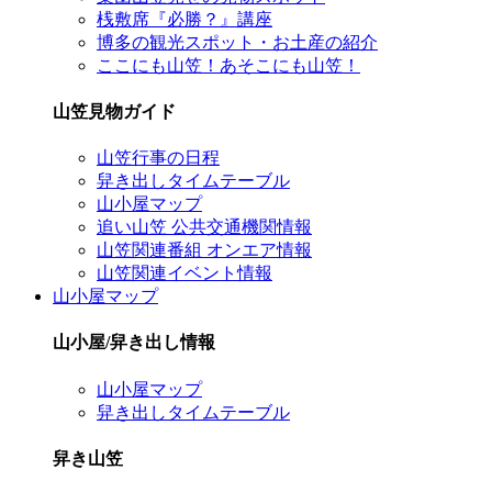
桟敷席『必勝？』講座
博多の観光スポット・お土産の紹介
ここにも山笠！あそこにも山笠！
山笠見物ガイド
山笠行事の日程
舁き出しタイムテーブル
山小屋マップ
追い山笠 公共交通機関情報
山笠関連番組 オンエア情報
山笠関連イベント情報
山小屋マップ
山小屋/舁き出し情報
山小屋マップ
舁き出しタイムテーブル
舁き山笠