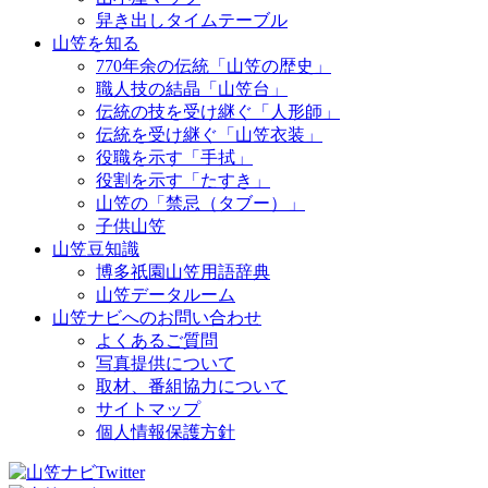
舁き出しタイムテーブル
山笠を知る
770年余の伝統「山笠の歴史」
職人技の結晶「山笠台」
伝統の技を受け継ぐ「人形師」
伝統を受け継ぐ「山笠衣装」
役職を示す「手拭」
役割を示す「たすき」
山笠の「禁忌（タブー）」
子供山笠
山笠豆知識
博多祇園山笠用語辞典
山笠データルーム
山笠ナビへのお問い合わせ
よくあるご質問
写真提供について
取材、番組協力について
サイトマップ
個人情報保護方針