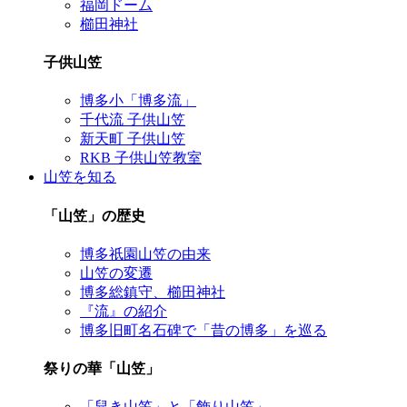
福岡ドーム
櫛田神社
子供山笠
博多小「博多流」
千代流 子供山笠
新天町 子供山笠
RKB 子供山笠教室
山笠を知る
「山笠」の歴史
博多祇園山笠の由来
山笠の変遷
博多総鎮守、櫛田神社
『流』の紹介
博多旧町名石碑で「昔の博多」を巡る
祭りの華「山笠」
「舁き山笠」と「飾り山笠」