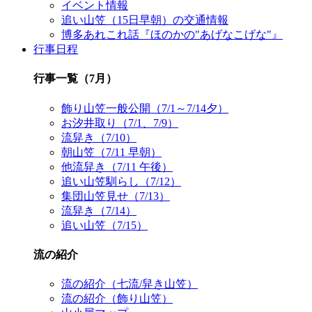
イベント情報
追い山笠（15日早朝）の交通情報
博多あれこれ話『ほのかの"あげなこげな"』
行事日程
行事一覧（7月）
飾り山笠一般公開（7/1～7/14夕）
お汐井取り（7/1、7/9）
流舁き（7/10）
朝山笠（7/11 早朝）
他流舁き（7/11 午後）
追い山笠馴らし（7/12）
集団山笠見せ（7/13）
流舁き（7/14）
追い山笠（7/15）
流の紹介
流の紹介（七流/舁き山笠）
流の紹介（飾り山笠）