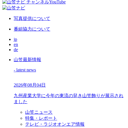
写真提供について
番組協力について
jp
en
de
山笠最新情報
- latest news
2026年08月04日
九州産業大学に今年の東流の舁き山笠飾りが展示され
ました
山笠ニュース
特集・レポート
テレビ・ラジオオンエア情報