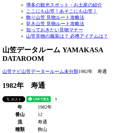
博多の観光スポット・お土産の紹介
ここにも山笠！あそこにも山笠！
飾り山笠 見物ルート攻略法
舁き山笠 見物ルート攻略法
知っておきたい見物マナー
山笠見物の服装は？ 必携アイテムは？
山笠データルーム
YAMAKASA
DATAROOM
山笠ナビ
山笠データールーム
未分類
1982年 寿通
1982年 寿通
年
1982年
番山
12
流
寿通
種類
飾山