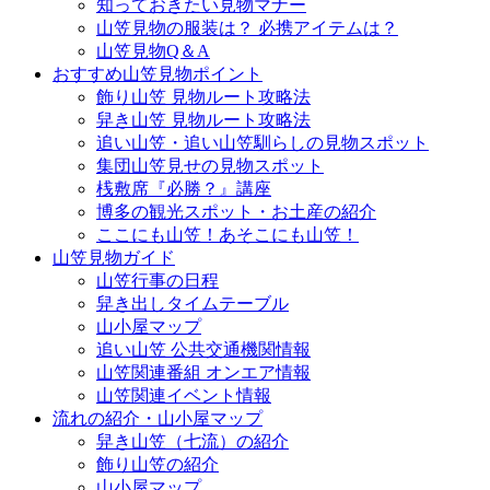
知っておきたい見物マナー
山笠見物の服装は？ 必携アイテムは？
山笠見物Q＆A
おすすめ山笠見物ポイント
飾り山笠 見物ルート攻略法
舁き山笠 見物ルート攻略法
追い山笠・追い山笠馴らしの見物スポット
集団山笠見せの見物スポット
桟敷席『必勝？』講座
博多の観光スポット・お土産の紹介
ここにも山笠！あそこにも山笠！
山笠見物ガイド
山笠行事の日程
舁き出しタイムテーブル
山小屋マップ
追い山笠 公共交通機関情報
山笠関連番組 オンエア情報
山笠関連イベント情報
流れの紹介・山小屋マップ
舁き山笠（七流）の紹介
飾り山笠の紹介
山小屋マップ