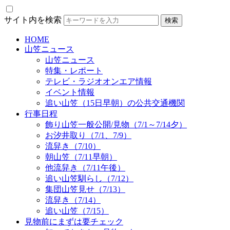
サイト内を検索
HOME
山笠ニュース
山笠ニュース
特集・レポート
テレビ・ラジオオンエア情報
イベント情報
追い山笠（15日早朝）の公共交通機関
行事日程
飾り山笠一般公開/見物（7/1～7/14夕）
お汐井取り（7/1、7/9）
流舁き（7/10）
朝山笠（7/11早朝）
他流舁き（7/11午後）
追い山笠馴らし（7/12）
集団山笠見せ（7/13）
流舁き（7/14）
追い山笠（7/15）
見物前にまずは要チェック