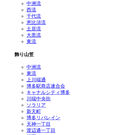
中洲流
西流
千代流
恵比須流
土居流
大黒流
東流
飾り山笠
中洲流
東流
上川端通
博多駅商店連合会
キャナルシティ博多
川端中央街
ソラリア
新天町
博多リバレイン
天神一丁目
渡辺通一丁目