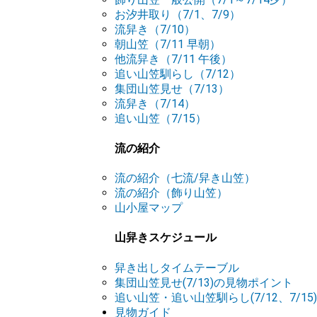
お汐井取り（7/1、7/9）
流舁き（7/10）
朝山笠（7/11 早朝）
他流舁き（7/11 午後）
追い山笠馴らし（7/12）
集団山笠見せ（7/13）
流舁き（7/14）
追い山笠（7/15）
流の紹介
流の紹介（七流/舁き山笠）
流の紹介（飾り山笠）
山小屋マップ
山舁きスケジュール
舁き出しタイムテーブル
集団山笠見せ(7/13)の見物ポイント
追い山笠・追い山笠馴らし(7/12、7/1
見物ガイド