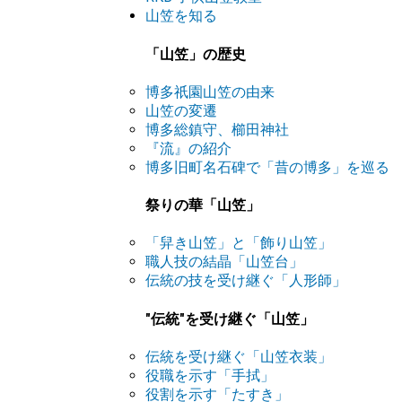
山笠を知る
「山笠」の歴史
博多祇園山笠の由来
山笠の変遷
博多総鎮守、櫛田神社
『流』の紹介
博多旧町名石碑で「昔の博多」を巡る
祭りの華「山笠」
「舁き山笠」と「飾り山笠」
職人技の結晶「山笠台」
伝統の技を受け継ぐ「人形師」
"伝統"を受け継ぐ「山笠」
伝統を受け継ぐ「山笠衣装」
役職を示す「手拭」
役割を示す「たすき」