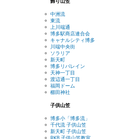
飾り山笠
中洲流
東流
上川端通
博多駅商店連合会
キャナルシティ博多
川端中央街
ソラリア
新天町
博多リバレイン
天神一丁目
渡辺通一丁目
福岡ドーム
櫛田神社
子供山笠
博多小「博多流」
千代流 子供山笠
新天町 子供山笠
RKB 子供山笠教室