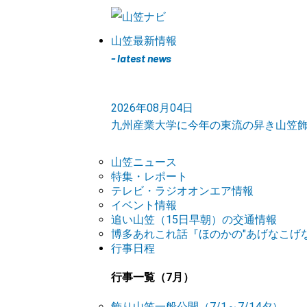
山笠最新情報
- latest news
2026年08月04日
九州産業大学に今年の東流の舁き山笠
山笠ニュース
特集・レポート
テレビ・ラジオオンエア情報
イベント情報
追い山笠（15日早朝）の交通情報
博多あれこれ話『ほのかの"あげなこげな
行事日程
行事一覧（7月）
飾り山笠一般公開（7/1～7/14夕）