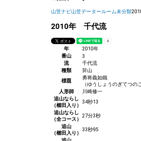
山笠ナビ
山笠データールーム
未分類
20
2010年 千代流
年
2010年
番山
3
流
千代流
種類
舁山
勇将義如鐵
標題
（ゆうしょうのぎてつの
人形師
川崎修一
追山ならし
34秒13
（櫛田入り）
追山ならし
27分3秒
（全コース）
追山
33秒95
（櫛田入り）
追山