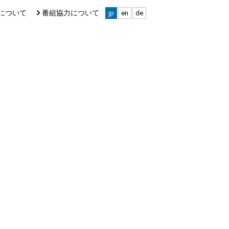
について
番組協力について
jp
en
de