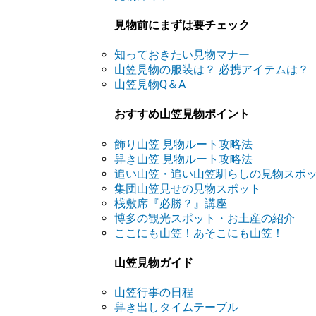
見物前にまずは要チェック
知っておきたい見物マナー
山笠見物の服装は？ 必携アイテムは？
山笠見物Q＆A
おすすめ山笠見物ポイント
飾り山笠 見物ルート攻略法
舁き山笠 見物ルート攻略法
追い山笠・追い山笠馴らしの見物スポ
集団山笠見せの見物スポット
桟敷席『必勝？』講座
博多の観光スポット・お土産の紹介
ここにも山笠！あそこにも山笠！
山笠見物ガイド
山笠行事の日程
舁き出しタイムテーブル