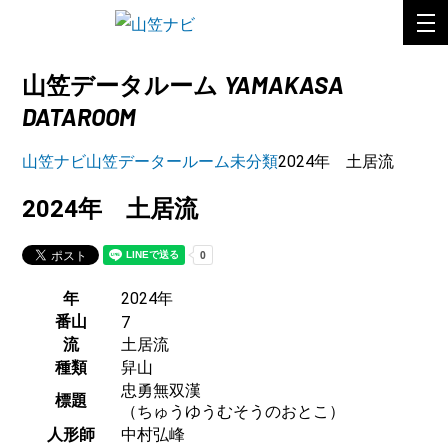
YAMAKASA
山笠データルーム
DATAROOM
山笠ナビ
山笠データールーム
未分類
2024年 土居流
2024年 土居流
年
2024年
番山
7
流
土居流
種類
舁山
忠勇無双漢
標題
（ちゅうゆうむそうのおとこ）
人形師
中村弘峰