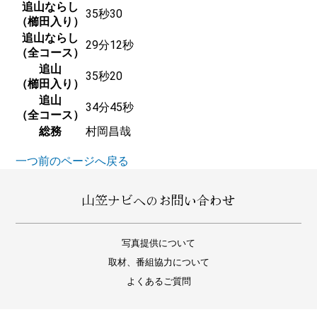
追山ならし
35秒30
（櫛田入り）
追山ならし
29分12秒
（全コース）
追山
35秒20
（櫛田入り）
追山
34分45秒
（全コース）
総務
村岡昌哉
一つ前のページへ戻る
山笠ナビへのお問い合わせ
写真提供について
取材、番組協力について
よくあるご質問