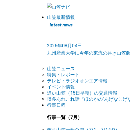
山笠最新情報
- latest news
2026年08月04日
九州産業大学に今年の東流の舁き山笠
山笠ニュース
特集・レポート
テレビ・ラジオオンエア情報
イベント情報
追い山笠（15日早朝）の交通情報
博多あれこれ話『ほのかの"あげなこげな
行事日程
行事一覧（7月）
飾り山笠一般公開（7/1～7/14夕）