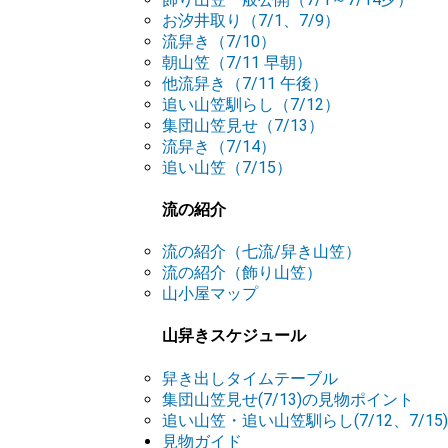
お汐井取り（7/1、7/9）
流舁き（7/10）
朝山笠（7/11 早朝）
他流舁き（7/11 午後）
追い山笠馴らし（7/12）
集団山笠見せ（7/13）
流舁き（7/14）
追い山笠（7/15）
流の紹介
流の紹介（七流/舁き山笠）
流の紹介（飾り山笠）
山小屋マップ
山舁きスケジュール
舁き出しタイムテーブル
集団山笠見せ(7/13)の見物ポイント
追い山笠・追い山笠馴らし(7/12、7/1
見物ガイド