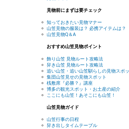
見物前にまずは要チェック
知っておきたい見物マナー
山笠見物の服装は？ 必携アイテムは？
山笠見物Q＆A
おすすめ山笠見物ポイント
飾り山笠 見物ルート攻略法
舁き山笠 見物ルート攻略法
追い山笠・追い山笠馴らしの見物スポ
集団山笠見せの見物スポット
桟敷席『必勝？』講座
博多の観光スポット・お土産の紹介
ここにも山笠！あそこにも山笠！
山笠見物ガイド
山笠行事の日程
舁き出しタイムテーブル