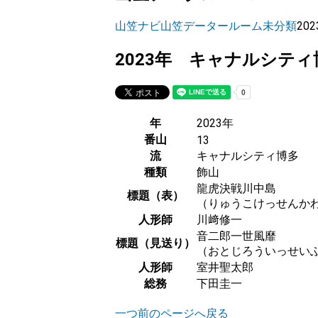
山笠ナビ
山笠データールーム
未分類
20
2023年 キャナルシティ
年
2023年
番山
13
流
キャナルシティ博多
種類
飾山
龍虎決戦川中島
標題（表）
（りゅうこけっせんか
人形師
川﨑修一
音二郎一世風靡
標題（見送り）
（おとじろういっせい
人形師
室井聖太郎
総務
下田圭一
一つ前のページへ戻る