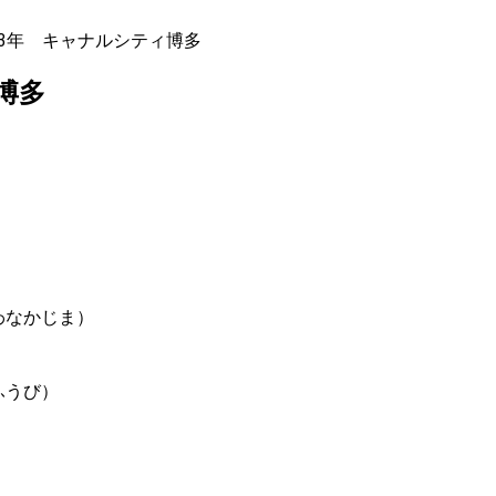
23年 キャナルシティ博多
博多
わなかじま）
ふうび）