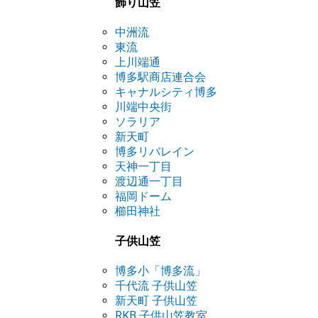
飾り山笠
中洲流
東流
上川端通
博多駅商店連合会
キャナルシティ博多
川端中央街
ソラリア
新天町
博多リバレイン
天神一丁目
渡辺通一丁目
福岡ドーム
櫛田神社
子供山笠
博多小「博多流」
千代流 子供山笠
新天町 子供山笠
RKB 子供山笠教室