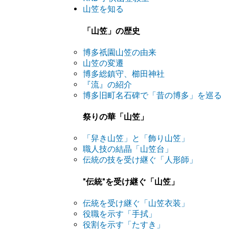
山笠を知る
「山笠」の歴史
博多祇園山笠の由来
山笠の変遷
博多総鎮守、櫛田神社
『流』の紹介
博多旧町名石碑で「昔の博多」を巡る
祭りの華「山笠」
「舁き山笠」と「飾り山笠」
職人技の結晶「山笠台」
伝統の技を受け継ぐ「人形師」
"伝統"を受け継ぐ「山笠」
伝統を受け継ぐ「山笠衣装」
役職を示す「手拭」
役割を示す「たすき」