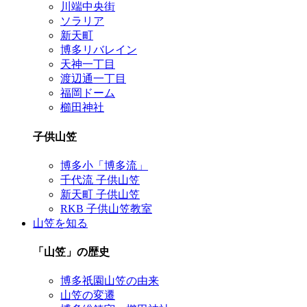
川端中央街
ソラリア
新天町
博多リバレイン
天神一丁目
渡辺通一丁目
福岡ドーム
櫛田神社
子供山笠
博多小「博多流」
千代流 子供山笠
新天町 子供山笠
RKB 子供山笠教室
山笠を知る
「山笠」の歴史
博多祇園山笠の由来
山笠の変遷