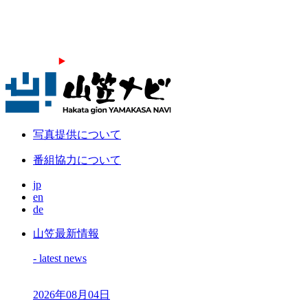
写真提供について
番組協力について
jp
en
de
山笠最新情報
- latest news
2026年08月04日