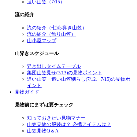
追い山笠（7/15）
流の紹介
流の紹介（七流/舁き山笠）
流の紹介（飾り山笠）
山小屋マップ
山舁きスケジュール
舁き出しタイムテーブル
集団山笠見せ(7/13)の見物ポイント
追い山笠・追い山笠馴らし(7/12、7/15)の見物ポ
イント
見物ガイド
見物前にまずは要チェック
知っておきたい見物マナー
山笠見物の服装は？ 必携アイテムは？
山笠見物Q＆A