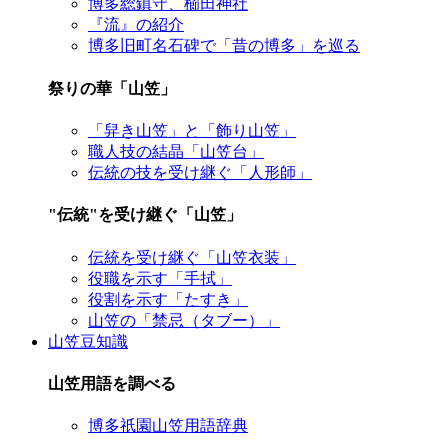
博多総鎮守、櫛田神社
『流』の紹介
博多旧町名石碑で「昔の博多」を巡る
祭りの華「山笠」
「舁き山笠」と「飾り山笠」
職人技の結晶「山笠台」
伝統の技を受け継ぐ「人形師」
"伝統"を受け継ぐ「山笠」
伝統を受け継ぐ「山笠衣装」
役職を示す「手拭」
役割を示す「たすき」
山笠の「禁忌（タブー）」
山笠豆知識
山笠用語を調べる
博多祇園山笠用語辞典