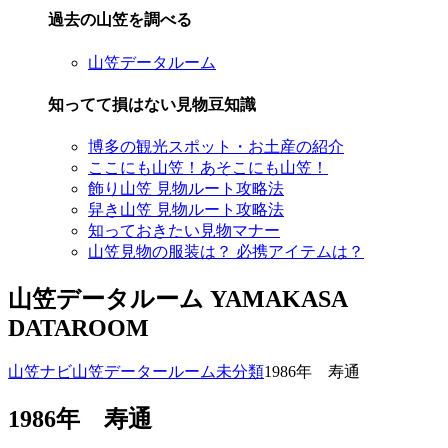
過去の山笠を調べる
山笠データルーム
知ってて損はない見物豆知識
博多の観光スポット・お土産の紹介
ここにも山笠！あそこにも山笠！
飾り山笠 見物ルート攻略法
舁き山笠 見物ルート攻略法
知っておきたい見物マナー
山笠見物の服装は？ 必携アイテムは？
山笠データルーム
YAMAKASA
DATAROOM
山笠ナビ
山笠データールーム
未分類
1986年 寿通
1986年 寿通