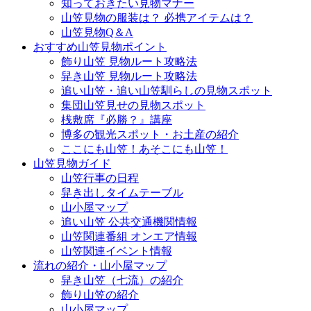
知っておきたい見物マナー
山笠見物の服装は？ 必携アイテムは？
山笠見物Q＆A
おすすめ山笠見物ポイント
飾り山笠 見物ルート攻略法
舁き山笠 見物ルート攻略法
追い山笠・追い山笠馴らしの見物スポット
集団山笠見せの見物スポット
桟敷席『必勝？』講座
博多の観光スポット・お土産の紹介
ここにも山笠！あそこにも山笠！
山笠見物ガイド
山笠行事の日程
舁き出しタイムテーブル
山小屋マップ
追い山笠 公共交通機関情報
山笠関連番組 オンエア情報
山笠関連イベント情報
流れの紹介・山小屋マップ
舁き山笠（七流）の紹介
飾り山笠の紹介
山小屋マップ