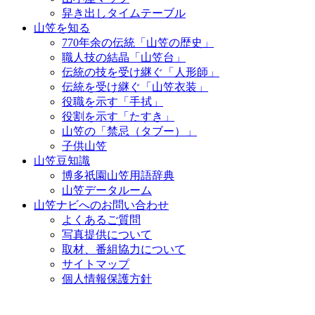
舁き出しタイムテーブル
山笠を知る
770年余の伝統「山笠の歴史」
職人技の結晶「山笠台」
伝統の技を受け継ぐ「人形師」
伝統を受け継ぐ「山笠衣装」
役職を示す「手拭」
役割を示す「たすき」
山笠の「禁忌（タブー）」
子供山笠
山笠豆知識
博多祇園山笠用語辞典
山笠データルーム
山笠ナビへのお問い合わせ
よくあるご質問
写真提供について
取材、番組協力について
サイトマップ
個人情報保護方針