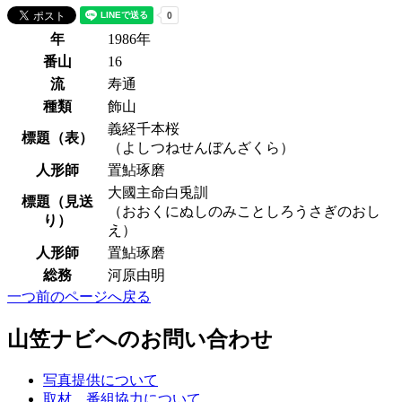
年
1986年
番山
16
流
寿通
種類
飾山
義経千本桜
標題（表）
（よしつねせんぼんざくら）
人形師
置鮎琢磨
大國主命白兎訓
標題（見送
（おおくにぬしのみことしろうさぎのおし
り）
え）
人形師
置鮎琢磨
総務
河原由明
一つ前のページへ戻る
山笠ナビへのお問い合わせ
写真提供について
取材、番組協力について