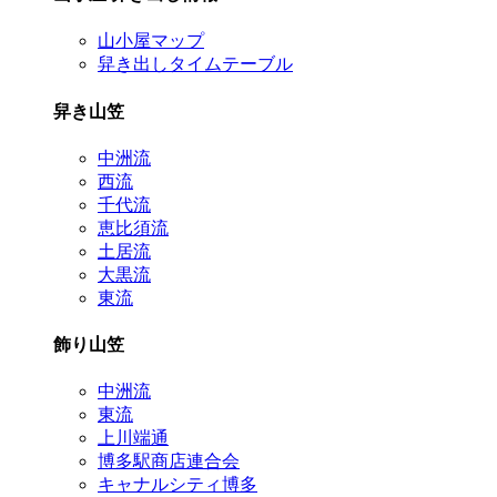
山小屋マップ
舁き出しタイムテーブル
舁き山笠
中洲流
西流
千代流
恵比須流
土居流
大黒流
東流
飾り山笠
中洲流
東流
上川端通
博多駅商店連合会
キャナルシティ博多