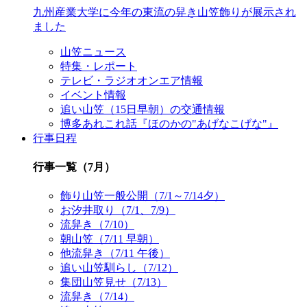
九州産業大学に今年の東流の舁き山笠飾りが展示され
ました
山笠ニュース
特集・レポート
テレビ・ラジオオンエア情報
イベント情報
追い山笠（15日早朝）の交通情報
博多あれこれ話『ほのかの"あげなこげな"』
行事日程
行事一覧（7月）
飾り山笠一般公開（7/1～7/14夕）
お汐井取り（7/1、7/9）
流舁き（7/10）
朝山笠（7/11 早朝）
他流舁き（7/11 午後）
追い山笠馴らし（7/12）
集団山笠見せ（7/13）
流舁き（7/14）