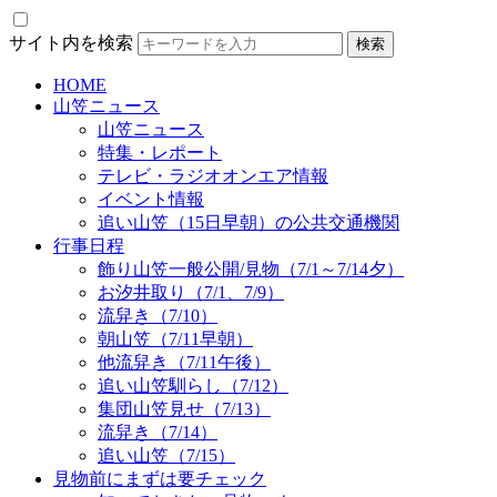
サイト内を検索
HOME
山笠ニュース
山笠ニュース
特集・レポート
テレビ・ラジオオンエア情報
イベント情報
追い山笠（15日早朝）の公共交通機関
行事日程
飾り山笠一般公開/見物（7/1～7/14夕）
お汐井取り（7/1、7/9）
流舁き（7/10）
朝山笠（7/11早朝）
他流舁き（7/11午後）
追い山笠馴らし（7/12）
集団山笠見せ（7/13）
流舁き（7/14）
追い山笠（7/15）
見物前にまずは要チェック