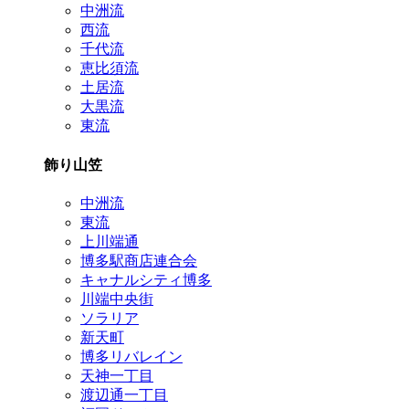
中洲流
西流
千代流
恵比須流
土居流
大黒流
東流
飾り山笠
中洲流
東流
上川端通
博多駅商店連合会
キャナルシティ博多
川端中央街
ソラリア
新天町
博多リバレイン
天神一丁目
渡辺通一丁目