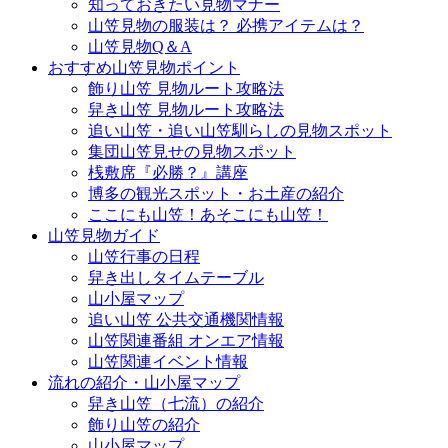
知っておきたい見物マナー
山笠見物の服装は？ 必携アイテムは？
山笠見物Q＆A
おすすめ山笠見物ポイント
飾り山笠 見物ルート攻略法
舁き山笠 見物ルート攻略法
追い山笠・追い山笠馴らしの見物スポット
集団山笠見せの見物スポット
桟敷席『必勝？』講座
博多の観光スポット・お土産の紹介
ここにも山笠！あそこにも山笠！
山笠見物ガイド
山笠行事の日程
舁き出しタイムテーブル
山小屋マップ
追い山笠 公共交通機関情報
山笠関連番組 オンエア情報
山笠関連イベント情報
流れの紹介・山小屋マップ
舁き山笠（七流）の紹介
飾り山笠の紹介
山小屋マップ