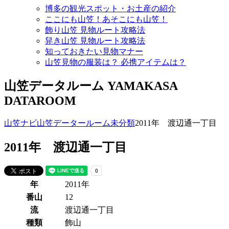
博多の観光スポット・お土産の紹介
ここにも山笠！あそこにも山笠！
飾り山笠 見物ルート攻略法
舁き山笠 見物ルート攻略法
知っておきたい見物マナー
山笠見物の服装は？ 必携アイテムは？
山笠データルーム
YAMAKASA
DATAROOM
山笠ナビ
山笠データールーム
未分類
2011年 渡辺通一丁目
2011年 渡辺通一丁目
年
2011年
番山
12
流
渡辺通一丁目
種類
飾山