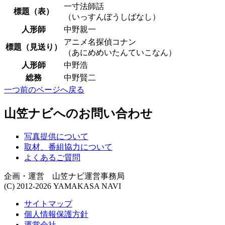
一寸法師話
標題（表）
（いっすんぼうしばなし）
人形師
中野親一
アニメ名探偵コナン
標題（見送り）
（あにめめいたんていこなん）
人形師
中野浩
総務
中野賢二
一つ前のページへ戻る
山笠ナビへのお問い合わせ
写真提供について
取材、番組協力について
よくあるご質問
企画・運営 山笠ナビ運営事務局
(C) 2012-2026 YAMAKASA NAVI
サイトマップ
個人情報保護方針
運営会社