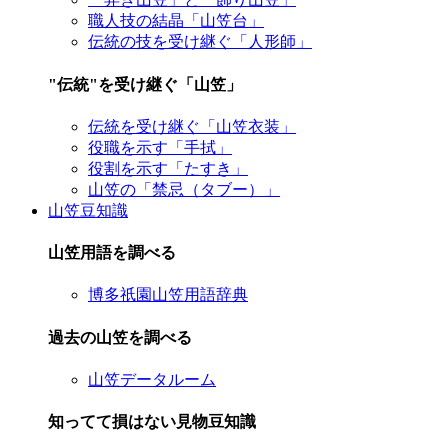
職人技の結晶「山笠台」
伝統の技を受け継ぐ「人形師」
"伝統"を受け継ぐ「山笠」
伝統を受け継ぐ「山笠衣装」
役職を示す「手拭」
役割を示す「たすき」
山笠の「禁忌（タブー）」
山笠豆知識
山笠用語を調べる
博多祇園山笠用語辞典
過去の山笠を調べる
山笠データルーム
知ってて損はない見物豆知識