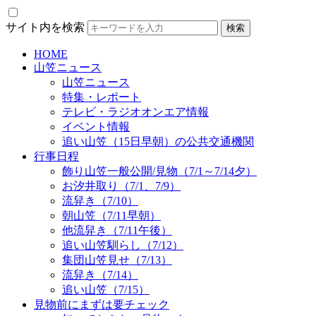
サイト内を検索
HOME
山笠ニュース
山笠ニュース
特集・レポート
テレビ・ラジオオンエア情報
イベント情報
追い山笠（15日早朝）の公共交通機関
行事日程
飾り山笠一般公開/見物（7/1～7/14夕）
お汐井取り（7/1、7/9）
流舁き（7/10）
朝山笠（7/11早朝）
他流舁き（7/11午後）
追い山笠馴らし（7/12）
集団山笠見せ（7/13）
流舁き（7/14）
追い山笠（7/15）
見物前にまずは要チェック