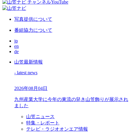
写真提供について
番組協力について
jp
en
de
山笠最新情報
- latest news
2026年08月04日
九州産業大学に今年の東流の舁き山笠飾りが展示され
ました
山笠ニュース
特集・レポート
テレビ・ラジオオンエア情報