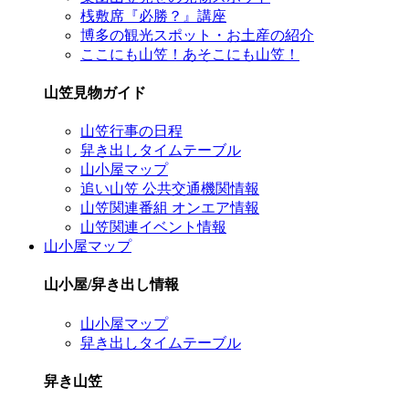
桟敷席『必勝？』講座
博多の観光スポット・お土産の紹介
ここにも山笠！あそこにも山笠！
山笠見物ガイド
山笠行事の日程
舁き出しタイムテーブル
山小屋マップ
追い山笠 公共交通機関情報
山笠関連番組 オンエア情報
山笠関連イベント情報
山小屋マップ
山小屋/舁き出し情報
山小屋マップ
舁き出しタイムテーブル
舁き山笠