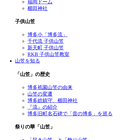
福岡ドーム
櫛田神社
子供山笠
博多小「博多流」
千代流 子供山笠
新天町 子供山笠
RKB 子供山笠教室
山笠を知る
「山笠」の歴史
博多祇園山笠の由来
山笠の変遷
博多総鎮守、櫛田神社
『流』の紹介
博多旧町名石碑で「昔の博多」を巡る
祭りの華「山笠」
「舁き山笠」と「飾り山笠」