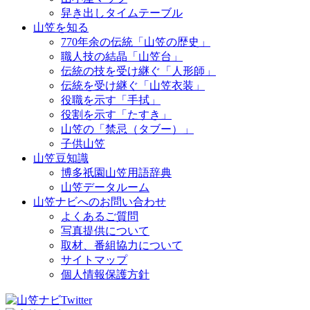
舁き出しタイムテーブル
山笠を知る
770年余の伝統「山笠の歴史」
職人技の結晶「山笠台」
伝統の技を受け継ぐ「人形師」
伝統を受け継ぐ「山笠衣装」
役職を示す「手拭」
役割を示す「たすき」
山笠の「禁忌（タブー）」
子供山笠
山笠豆知識
博多祇園山笠用語辞典
山笠データルーム
山笠ナビへのお問い合わせ
よくあるご質問
写真提供について
取材、番組協力について
サイトマップ
個人情報保護方針