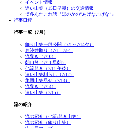
イベント情報
追い山笠（15日早朝）の交通情報
博多あれこれ話『ほのかの"あげなこげな"』
行事日程
行事一覧（7月）
飾り山笠一般公開（7/1～7/14夕）
お汐井取り（7/1、7/9）
流舁き（7/10）
朝山笠（7/11 早朝）
他流舁き（7/11 午後）
追い山笠馴らし（7/12）
集団山笠見せ（7/13）
流舁き（7/14）
追い山笠（7/15）
流の紹介
流の紹介（七流/舁き山笠）
流の紹介（飾り山笠）