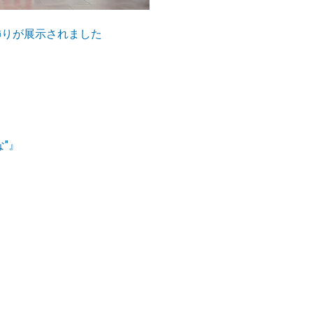
飾りが展示されました
"』