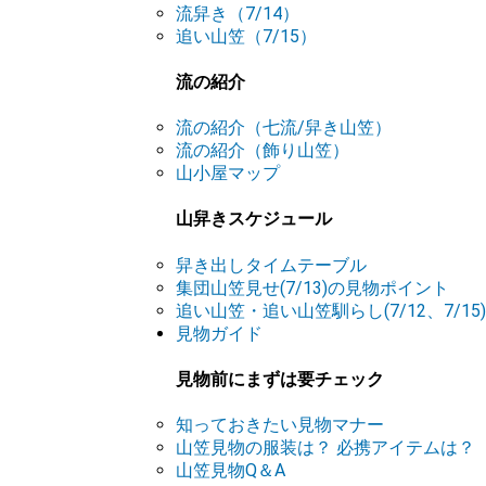
流舁き（7/14）
追い山笠（7/15）
流の紹介
流の紹介（七流/舁き山笠）
流の紹介（飾り山笠）
山小屋マップ
山舁きスケジュール
舁き出しタイムテーブル
集団山笠見せ(7/13)の見物ポイント
追い山笠・追い山笠馴らし(7/12、7/1
見物ガイド
見物前にまずは要チェック
知っておきたい見物マナー
山笠見物の服装は？ 必携アイテムは？
山笠見物Q＆A