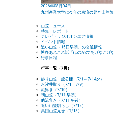
2026年08月04日
九州産業大学に今年の東流の舁き山笠
山笠ニュース
特集・レポート
テレビ・ラジオオンエア情報
イベント情報
追い山笠（15日早朝）の交通情報
博多あれこれ話『ほのかの"あげなこげな
行事日程
行事一覧（7月）
飾り山笠一般公開（7/1～7/14夕）
お汐井取り（7/1、7/9）
流舁き（7/10）
朝山笠（7/11 早朝）
他流舁き（7/11 午後）
追い山笠馴らし（7/12）
集団山笠見せ（7/13）