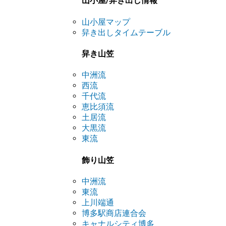
山小屋/舁き出し情報
山小屋マップ
舁き出しタイムテーブル
舁き山笠
中洲流
西流
千代流
恵比須流
土居流
大黒流
東流
飾り山笠
中洲流
東流
上川端通
博多駅商店連合会
キャナルシティ博多