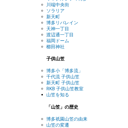
川端中央街
ソラリア
新天町
博多リバレイン
天神一丁目
渡辺通一丁目
福岡ドーム
櫛田神社
子供山笠
博多小「博多流」
千代流 子供山笠
新天町 子供山笠
RKB 子供山笠教室
山笠を知る
「山笠」の歴史
博多祇園山笠の由来
山笠の変遷