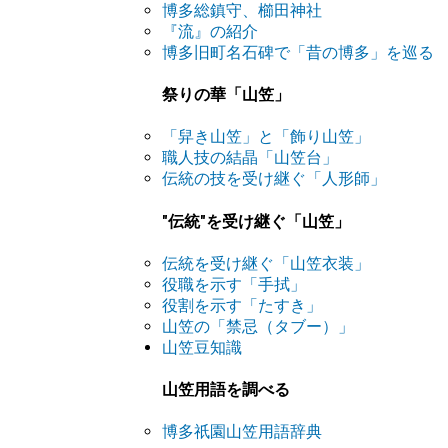
博多総鎮守、櫛田神社
『流』の紹介
博多旧町名石碑で「昔の博多」を巡る
祭りの華「山笠」
「舁き山笠」と「飾り山笠」
職人技の結晶「山笠台」
伝統の技を受け継ぐ「人形師」
"伝統"を受け継ぐ「山笠」
伝統を受け継ぐ「山笠衣装」
役職を示す「手拭」
役割を示す「たすき」
山笠の「禁忌（タブー）」
山笠豆知識
山笠用語を調べる
博多祇園山笠用語辞典