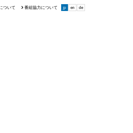
について
番組協力について
jp
en
de