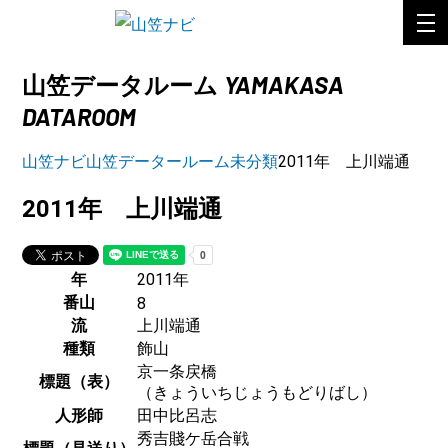
YAMAKASA
山笠データルーム
DATAROOM
山笠ナビ
山笠データールーム
未分類
2011年 上川端通
2011年 上川端通
年
2011年
番山
8
流
上川端通
種類
飾山
京一条戻橋
標題（表）
（きょういちじょうもどりばし）
人形師
田中比呂志
秀吉賤ケ岳合戦