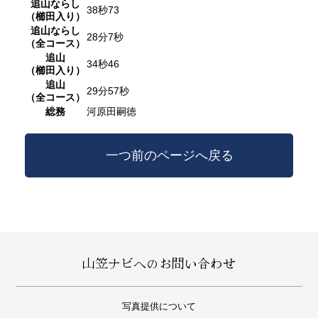
追山ならし
38秒73
（櫛田入り）
追山ならし
28分7秒
（全コース）
追山
34秒46
（櫛田入り）
追山
29分57秒
（全コース）
総務
河原田嗣徳
一つ前のページへ戻る
山笠ナビへのお問い合わせ
写真提供について