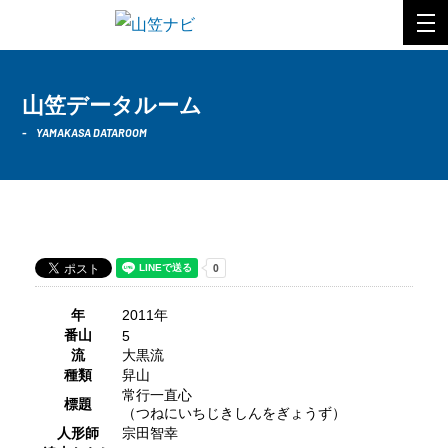
山笠データルーム
YAMAKASA DATAROOM
2011年 大黒流
年
2011年
番山
5
流
大黒流
種類
舁山
常行一直心
標題
（つねにいちじきしんをぎょうず）
人形師
宗田智幸