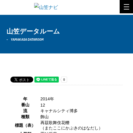
山笠データルーム
YAMAKASA DATAROOM
2014年 キャナルシティ博多
年
2014年
番山
12
流
キャナルシティ博多
種類
飾山
再茲歌舞伎花轢
標題（表）
（またここにかぶきのはなだし）