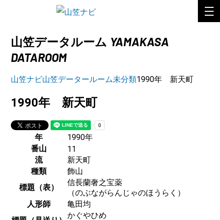
YAMAKASA
山笠データルーム
DATAROOM
山笠ナビ
山笠データールーム
未分類
1990年 新天町
1990年 新天町
年
1990年
番山
11
流
新天町
種類
飾山
信長蘭奢之宝薬
標題（表）
（のぶながらんじゃのほうらく）
人形師
亀田均
かぐやひめ