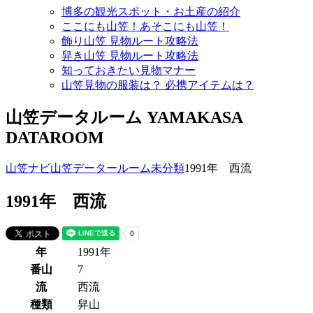
博多の観光スポット・お土産の紹介
ここにも山笠！あそこにも山笠！
飾り山笠 見物ルート攻略法
舁き山笠 見物ルート攻略法
知っておきたい見物マナー
山笠見物の服装は？ 必携アイテムは？
山笠データルーム
YAMAKASA
DATAROOM
山笠ナビ
山笠データールーム
未分類
1991年 西流
1991年 西流
年
1991年
番山
7
流
西流
種類
舁山