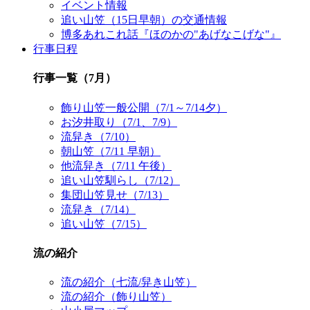
イベント情報
追い山笠（15日早朝）の交通情報
博多あれこれ話『ほのかの"あげなこげな"』
行事日程
行事一覧（7月）
飾り山笠一般公開（7/1～7/14夕）
お汐井取り（7/1、7/9）
流舁き（7/10）
朝山笠（7/11 早朝）
他流舁き（7/11 午後）
追い山笠馴らし（7/12）
集団山笠見せ（7/13）
流舁き（7/14）
追い山笠（7/15）
流の紹介
流の紹介（七流/舁き山笠）
流の紹介（飾り山笠）