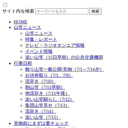
サイト内を検索
HOME
山笠ニュース
山笠ニュース
特集・レポート
テレビ・ラジオオンエア情報
イベント情報
追い山笠（15日早朝）の公共交通機関
行事日程
飾り山笠一般公開/見物（7/1～7/14夕）
お汐井取り（7/1、7/9）
流舁き（7/10）
朝山笠（7/11早朝）
他流舁き（7/11午後）
追い山笠馴らし（7/12）
集団山笠見せ（7/13）
流舁き（7/14）
追い山笠（7/15）
見物前にまずは要チェック