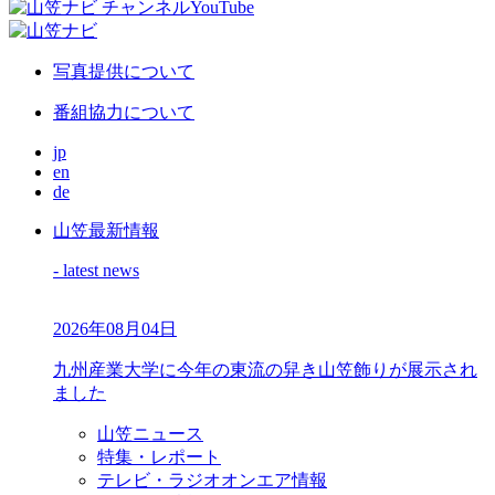
写真提供について
番組協力について
jp
en
de
山笠最新情報
- latest news
2026年08月04日
九州産業大学に今年の東流の舁き山笠飾りが展示され
ました
山笠ニュース
特集・レポート
テレビ・ラジオオンエア情報