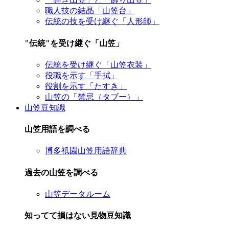
職人技の結晶「山笠台」
伝統の技を受け継ぐ「人形師」
"伝統"を受け継ぐ「山笠」
伝統を受け継ぐ「山笠衣装」
役職を示す「手拭」
役割を示す「たすき」
山笠の「禁忌（タブー）」
山笠豆知識
山笠用語を調べる
博多祇園山笠用語辞典
過去の山笠を調べる
山笠データルーム
知ってて損はない見物豆知識