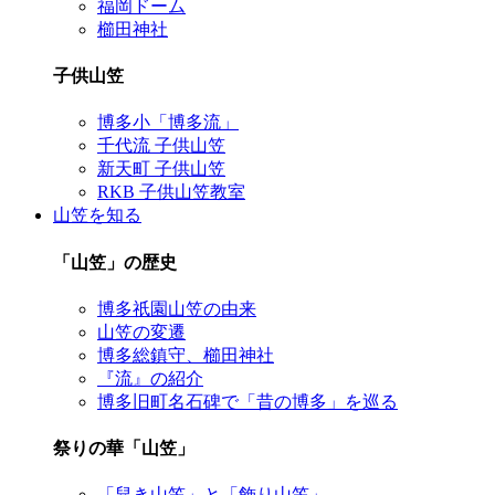
福岡ドーム
櫛田神社
子供山笠
博多小「博多流」
千代流 子供山笠
新天町 子供山笠
RKB 子供山笠教室
山笠を知る
「山笠」の歴史
博多祇園山笠の由来
山笠の変遷
博多総鎮守、櫛田神社
『流』の紹介
博多旧町名石碑で「昔の博多」を巡る
祭りの華「山笠」
「舁き山笠」と「飾り山笠」