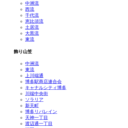
中洲流
西流
千代流
恵比須流
土居流
大黒流
東流
飾り山笠
中洲流
東流
上川端通
博多駅商店連合会
キャナルシティ博多
川端中央街
ソラリア
新天町
博多リバレイン
天神一丁目
渡辺通一丁目