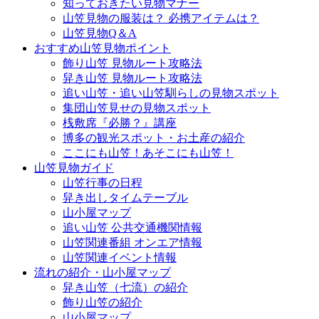
知っておきたい見物マナー
山笠見物の服装は？ 必携アイテムは？
山笠見物Q＆A
おすすめ山笠見物ポイント
飾り山笠 見物ルート攻略法
舁き山笠 見物ルート攻略法
追い山笠・追い山笠馴らしの見物スポット
集団山笠見せの見物スポット
桟敷席『必勝？』講座
博多の観光スポット・お土産の紹介
ここにも山笠！あそこにも山笠！
山笠見物ガイド
山笠行事の日程
舁き出しタイムテーブル
山小屋マップ
追い山笠 公共交通機関情報
山笠関連番組 オンエア情報
山笠関連イベント情報
流れの紹介・山小屋マップ
舁き山笠（七流）の紹介
飾り山笠の紹介
山小屋マップ