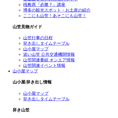
桟敷席『必勝？』講座
博多の観光スポット・お土産の紹介
ここにも山笠！あそこにも山笠！
山笠見物ガイド
山笠行事の日程
舁き出しタイムテーブル
山小屋マップ
追い山笠 公共交通機関情報
山笠関連番組 オンエア情報
山笠関連イベント情報
山小屋マップ
山小屋/舁き出し情報
山小屋マップ
舁き出しタイムテーブル
舁き山笠