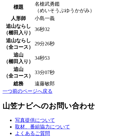
名槍武勇鑑
標題
（めいそうぶゆうかがみ）
人形師
小島一義
追山ならし
36秒32
（櫛田入り）
追山ならし
29分26秒
（全コース）
追山
34秒53
（櫛田入り）
追山
33分07秒
（全コース）
総務
遠藤敏郎
一つ前のページへ戻る
山笠ナビへのお問い合わせ
写真提供について
取材、番組協力について
よくあるご質問