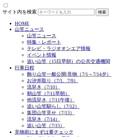
サイト内を検索
HOME
山笠ニュース
山笠ニュース
特集・レポート
テレビ・ラジオオンエア情報
イベント情報
追い山笠（15日早朝）の公共交通機関
行事日程
飾り山笠一般公開/見物（7/1～7/14夕）
お汐井取り（7/1、7/9）
流舁き（7/10）
朝山笠（7/11早朝）
他流舁き（7/11午後）
追い山笠馴らし（7/12）
集団山笠見せ（7/13）
流舁き（7/14）
追い山笠（7/15）
見物前にまずは要チェック