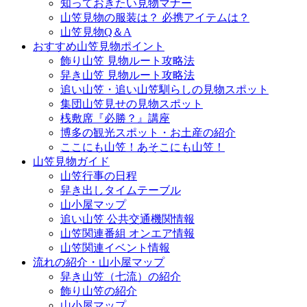
知っておきたい見物マナー
山笠見物の服装は？ 必携アイテムは？
山笠見物Q＆A
おすすめ山笠見物ポイント
飾り山笠 見物ルート攻略法
舁き山笠 見物ルート攻略法
追い山笠・追い山笠馴らしの見物スポット
集団山笠見せの見物スポット
桟敷席『必勝？』講座
博多の観光スポット・お土産の紹介
ここにも山笠！あそこにも山笠！
山笠見物ガイド
山笠行事の日程
舁き出しタイムテーブル
山小屋マップ
追い山笠 公共交通機関情報
山笠関連番組 オンエア情報
山笠関連イベント情報
流れの紹介・山小屋マップ
舁き山笠（七流）の紹介
飾り山笠の紹介
山小屋マップ