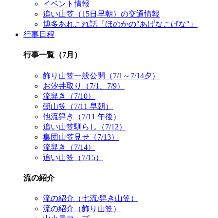
イベント情報
追い山笠（15日早朝）の交通情報
博多あれこれ話『ほのかの"あげなこげな"』
行事日程
行事一覧（7月）
飾り山笠一般公開（7/1～7/14夕）
お汐井取り（7/1、7/9）
流舁き（7/10）
朝山笠（7/11 早朝）
他流舁き（7/11 午後）
追い山笠馴らし（7/12）
集団山笠見せ（7/13）
流舁き（7/14）
追い山笠（7/15）
流の紹介
流の紹介（七流/舁き山笠）
流の紹介（飾り山笠）