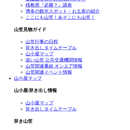
桟敷席『必勝？』講座
博多の観光スポット・お土産の紹介
ここにも山笠！あそこにも山笠！
山笠見物ガイド
山笠行事の日程
舁き出しタイムテーブル
山小屋マップ
追い山笠 公共交通機関情報
山笠関連番組 オンエア情報
山笠関連イベント情報
山小屋マップ
山小屋/舁き出し情報
山小屋マップ
舁き出しタイムテーブル
舁き山笠