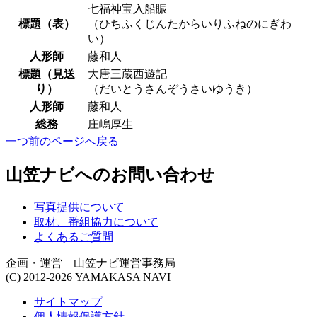
七福神宝入船賑
標題（表）
（ひちふくじんたからいりふねのにぎわ
い）
人形師
藤和人
標題（見送
大唐三蔵西遊記
り）
（だいとうさんぞうさいゆうき）
人形師
藤和人
総務
庄嶋厚生
一つ前のページへ戻る
山笠ナビへのお問い合わせ
写真提供について
取材、番組協力について
よくあるご質問
企画・運営 山笠ナビ運営事務局
(C) 2012-2026 YAMAKASA NAVI
サイトマップ
個人情報保護方針