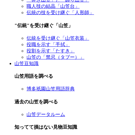
職人技の結晶「山笠台」
伝統の技を受け継ぐ「人形師」
"伝統"を受け継ぐ「山笠」
伝統を受け継ぐ「山笠衣装」
役職を示す「手拭」
役割を示す「たすき」
山笠の「禁忌（タブー）」
山笠豆知識
山笠用語を調べる
博多祇園山笠用語辞典
過去の山笠を調べる
山笠データルーム
知ってて損はない見物豆知識