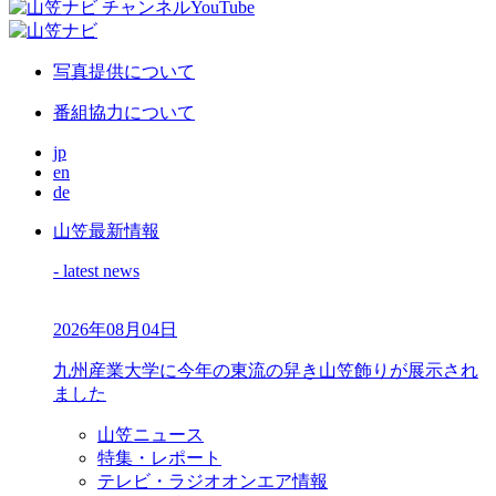
写真提供について
番組協力について
jp
en
de
山笠最新情報
- latest news
2026年08月04日
九州産業大学に今年の東流の舁き山笠飾りが展示され
ました
山笠ニュース
特集・レポート
テレビ・ラジオオンエア情報