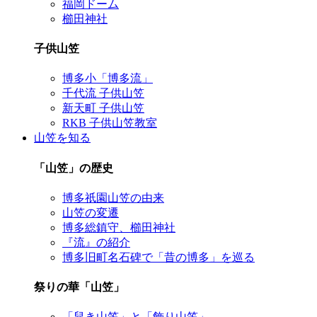
福岡ドーム
櫛田神社
子供山笠
博多小「博多流」
千代流 子供山笠
新天町 子供山笠
RKB 子供山笠教室
山笠を知る
「山笠」の歴史
博多祇園山笠の由来
山笠の変遷
博多総鎮守、櫛田神社
『流』の紹介
博多旧町名石碑で「昔の博多」を巡る
祭りの華「山笠」
「舁き山笠」と「飾り山笠」