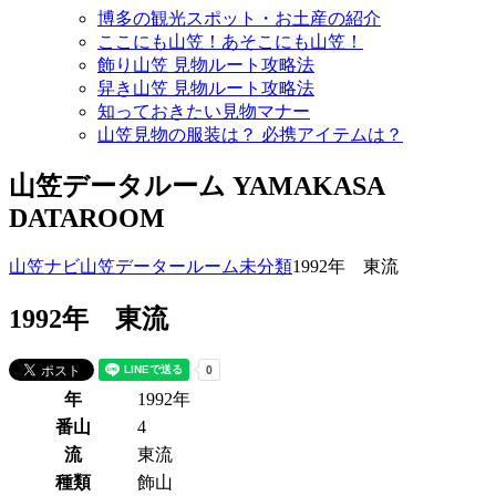
博多の観光スポット・お土産の紹介
ここにも山笠！あそこにも山笠！
飾り山笠 見物ルート攻略法
舁き山笠 見物ルート攻略法
知っておきたい見物マナー
山笠見物の服装は？ 必携アイテムは？
山笠データルーム
YAMAKASA
DATAROOM
山笠ナビ
山笠データールーム
未分類
1992年 東流
1992年 東流
年
1992年
番山
4
流
東流
種類
飾山