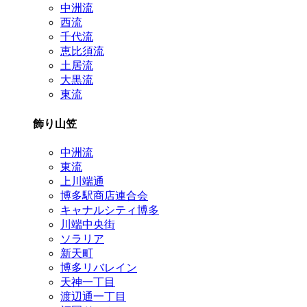
中洲流
西流
千代流
恵比須流
土居流
大黒流
東流
飾り山笠
中洲流
東流
上川端通
博多駅商店連合会
キャナルシティ博多
川端中央街
ソラリア
新天町
博多リバレイン
天神一丁目
渡辺通一丁目