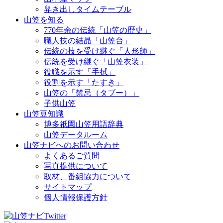
舁き出しタイムテーブル
山笠を知る
770年余の伝統「山笠の歴史」
職人技の結晶「山笠台」
伝統の技を受け継ぐ「人形師」
伝統を受け継ぐ「山笠衣装」
役職を示す「手拭」
役割を示す「たすき」
山笠の「禁忌（タブー）」
子供山笠
山笠豆知識
博多祇園山笠用語辞典
山笠データルーム
山笠ナビへのお問い合わせ
よくあるご質問
写真提供について
取材、番組協力について
サイトマップ
個人情報保護方針