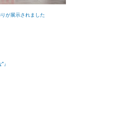
飾りが展示されました
"』