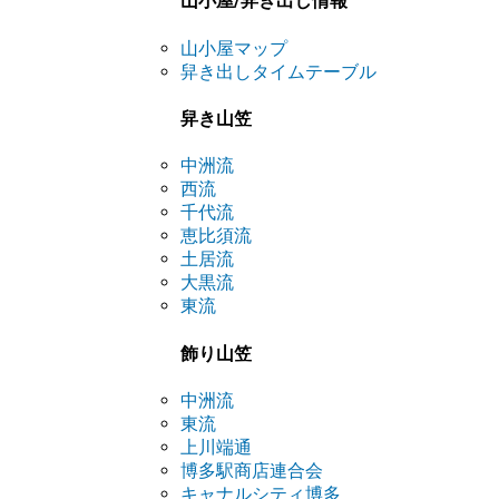
山小屋/舁き出し情報
山小屋マップ
舁き出しタイムテーブル
舁き山笠
中洲流
西流
千代流
恵比須流
土居流
大黒流
東流
飾り山笠
中洲流
東流
上川端通
博多駅商店連合会
キャナルシティ博多