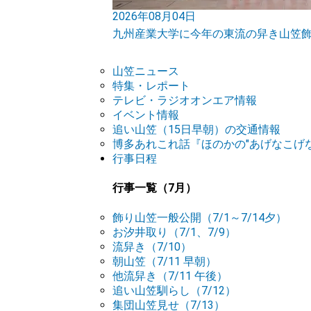
2026年08月04日
九州産業大学に今年の東流の舁き山笠
山笠ニュース
特集・レポート
テレビ・ラジオオンエア情報
イベント情報
追い山笠（15日早朝）の交通情報
博多あれこれ話『ほのかの"あげなこげな
行事日程
行事一覧（7月）
飾り山笠一般公開（7/1～7/14夕）
お汐井取り（7/1、7/9）
流舁き（7/10）
朝山笠（7/11 早朝）
他流舁き（7/11 午後）
追い山笠馴らし（7/12）
集団山笠見せ（7/13）