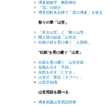
博多総鎮守、櫛田神社
『流』の紹介
博多旧町名石碑で「昔の博多」を巡る
祭りの華「山笠」
「舁き山笠」と「飾り山笠」
職人技の結晶「山笠台」
伝統の技を受け継ぐ「人形師」
"伝統"を受け継ぐ「山笠」
伝統を受け継ぐ「山笠衣装」
役職を示す「手拭」
役割を示す「たすき」
山笠の「禁忌（タブー）」
山笠豆知識
山笠用語を調べる
博多祇園山笠用語辞典