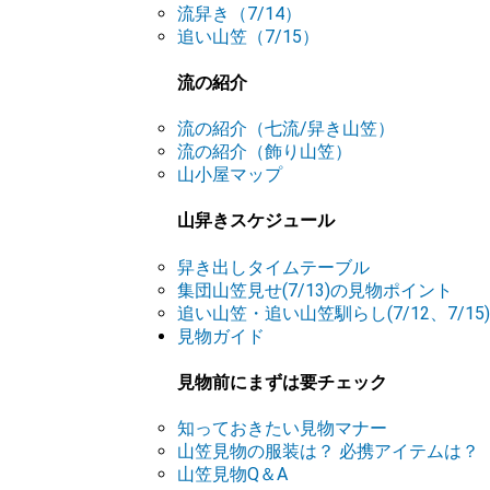
流舁き（7/14）
追い山笠（7/15）
流の紹介
流の紹介（七流/舁き山笠）
流の紹介（飾り山笠）
山小屋マップ
山舁きスケジュール
舁き出しタイムテーブル
集団山笠見せ(7/13)の見物ポイント
追い山笠・追い山笠馴らし(7/12、7/1
見物ガイド
見物前にまずは要チェック
知っておきたい見物マナー
山笠見物の服装は？ 必携アイテムは？
山笠見物Q＆A