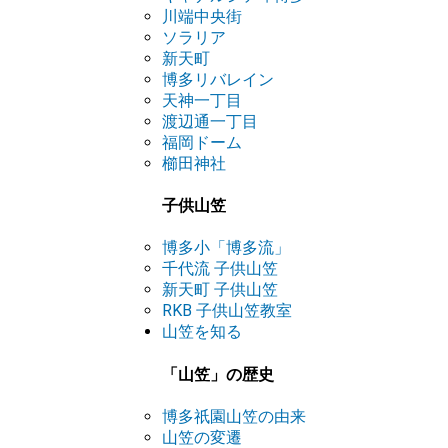
川端中央街
ソラリア
新天町
博多リバレイン
天神一丁目
渡辺通一丁目
福岡ドーム
櫛田神社
子供山笠
博多小「博多流」
千代流 子供山笠
新天町 子供山笠
RKB 子供山笠教室
山笠を知る
「山笠」の歴史
博多祇園山笠の由来
山笠の変遷