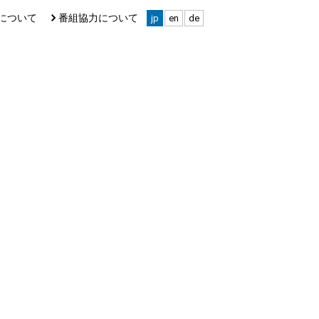
について
番組協力について
jp
en
de