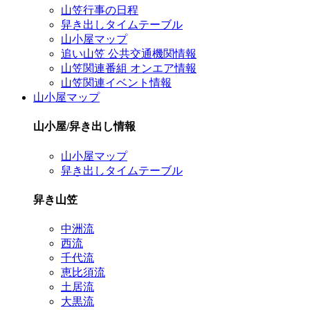
山笠行事の日程
舁き出しタイムテーブル
山小屋マップ
追い山笠 公共交通機関情報
山笠関連番組 オンエア情報
山笠関連イベント情報
山小屋マップ
山小屋/舁き出し情報
山小屋マップ
舁き出しタイムテーブル
舁き山笠
中洲流
西流
千代流
恵比須流
土居流
大黒流