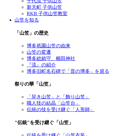
千代流 子供山笠
新天町 子供山笠
RKB 子供山笠教室
山笠を知る
「山笠」の歴史
博多祇園山笠の由来
山笠の変遷
博多総鎮守、櫛田神社
『流』の紹介
博多旧町名石碑で「昔の博多」を巡る
祭りの華「山笠」
「舁き山笠」と「飾り山笠」
職人技の結晶「山笠台」
伝統の技を受け継ぐ「人形師」
"伝統"を受け継ぐ「山笠」
伝統を受け継ぐ「山笠衣装」