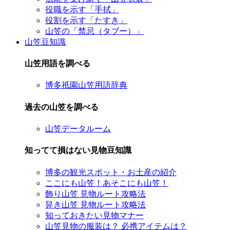
役職を示す「手拭」
役割を示す「たすき」
山笠の「禁忌（タブー）」
山笠豆知識
山笠用語を調べる
博多祇園山笠用語辞典
過去の山笠を調べる
山笠データルーム
知ってて損はない見物豆知識
博多の観光スポット・お土産の紹介
ここにも山笠！あそこにも山笠！
飾り山笠 見物ルート攻略法
舁き山笠 見物ルート攻略法
知っておきたい見物マナー
山笠見物の服装は？ 必携アイテムは？