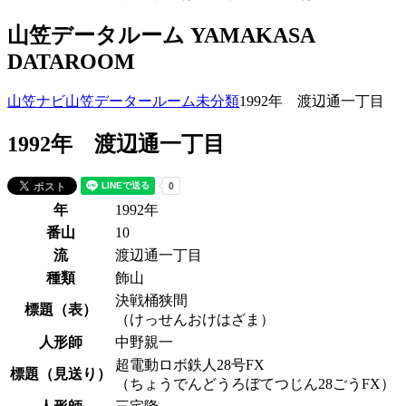
山笠データルーム
YAMAKASA
DATAROOM
山笠ナビ
山笠データールーム
未分類
1992年 渡辺通一丁目
1992年 渡辺通一丁目
年
1992年
番山
10
流
渡辺通一丁目
種類
飾山
決戦桶狭間
標題（表）
（けっせんおけはざま）
人形師
中野親一
超電動ロボ鉄人28号FX
標題（見送り）
（ちょうでんどうろぼてつじん28ごうFX）