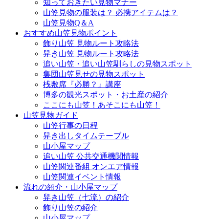
知っておきたい見物マナー
山笠見物の服装は？ 必携アイテムは？
山笠見物Q＆A
おすすめ山笠見物ポイント
飾り山笠 見物ルート攻略法
舁き山笠 見物ルート攻略法
追い山笠・追い山笠馴らしの見物スポット
集団山笠見せの見物スポット
桟敷席『必勝？』講座
博多の観光スポット・お土産の紹介
ここにも山笠！あそこにも山笠！
山笠見物ガイド
山笠行事の日程
舁き出しタイムテーブル
山小屋マップ
追い山笠 公共交通機関情報
山笠関連番組 オンエア情報
山笠関連イベント情報
流れの紹介・山小屋マップ
舁き山笠（七流）の紹介
飾り山笠の紹介
山小屋マップ