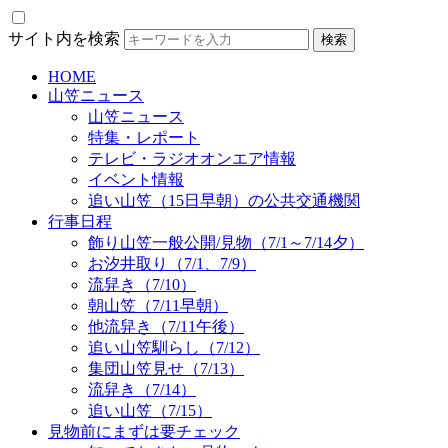
サイト内を検索
HOME
山笠ニュース
山笠ニュース
特集・レポート
テレビ・ラジオオンエア情報
イベント情報
追い山笠（15日早朝）の公共交通機関
行事日程
飾り山笠一般公開/見物（7/1～7/14夕）
お汐井取り（7/1、7/9）
流舁き（7/10）
朝山笠（7/11早朝）
他流舁き（7/11午後）
追い山笠馴らし（7/12）
集団山笠見せ（7/13）
流舁き（7/14）
追い山笠（7/15）
見物前にまずは要チェック