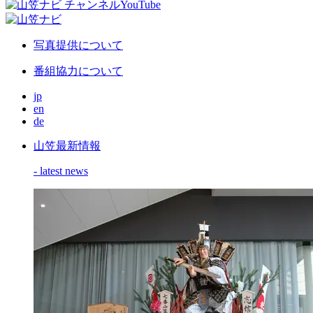
写真提供について
番組協力について
jp
en
de
山笠最新情報
- latest news