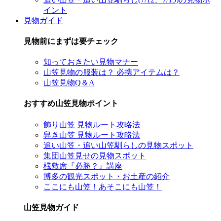
イント
見物ガイド
見物前にまずは要チェック
知っておきたい見物マナー
山笠見物の服装は？ 必携アイテムは？
山笠見物Q＆A
おすすめ山笠見物ポイント
飾り山笠 見物ルート攻略法
舁き山笠 見物ルート攻略法
追い山笠・追い山笠馴らしの見物スポット
集団山笠見せの見物スポット
桟敷席『必勝？』講座
博多の観光スポット・お土産の紹介
ここにも山笠！あそこにも山笠！
山笠見物ガイド