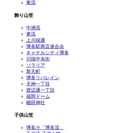
東流
飾り山笠
中洲流
東流
上川端通
博多駅商店連合会
キャナルシティ博多
川端中央街
ソラリア
新天町
博多リバレイン
天神一丁目
渡辺通一丁目
福岡ドーム
櫛田神社
子供山笠
博多小「博多流」