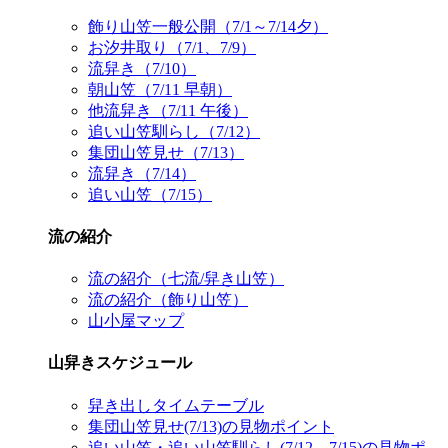
飾り山笠一般公開（7/1～7/14夕）
お汐井取り（7/1、7/9）
流舁き（7/10）
朝山笠（7/11 早朝）
他流舁き（7/11 午後）
追い山笠馴らし（7/12）
集団山笠見せ（7/13）
流舁き（7/14）
追い山笠（7/15）
流の紹介
流の紹介（七流/舁き山笠）
流の紹介（飾り山笠）
山小屋マップ
山舁きスケジュール
舁き出しタイムテーブル
集団山笠見せ(7/13)の見物ポイント
追い山笠・追い山笠馴らし(7/12、7/15)の見物ポ