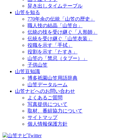
舁き出しタイムテーブル
山笠を知る
770年余の伝統「山笠の歴史」
職人技の結晶「山笠台」
伝統の技を受け継ぐ「人形師」
伝統を受け継ぐ「山笠衣装」
役職を示す「手拭」
役割を示す「たすき」
山笠の「禁忌（タブー）」
子供山笠
山笠豆知識
博多祇園山笠用語辞典
山笠データルーム
山笠ナビへのお問い合わせ
よくあるご質問
写真提供について
取材、番組協力について
サイトマップ
個人情報保護方針