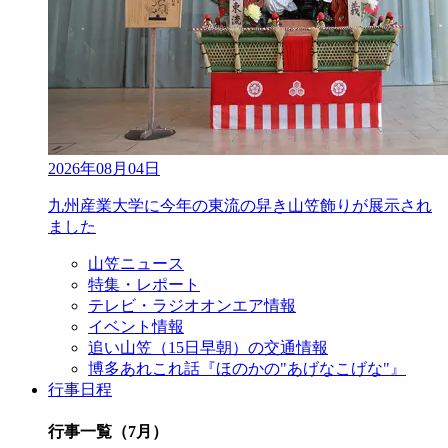
2026年08月04日
九州産業大学に今年の東流の舁き山笠飾りが展示され
ました
山笠ニュース
特集・レポート
テレビ・ラジオオンエア情報
イベント情報
追い山笠（15日早朝）の交通情報
博多あれこれ話『ほのかの"あげなこげな"』
行事日程
行事一覧（7月）