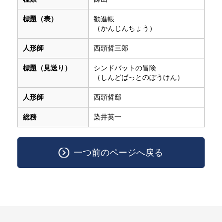
標題（表）
勧進帳
（かんじんちょう）
人形師
西頭哲三郎
標題（見送り）
シンドバットの冒険
（しんどばっとのぼうけん）
人形師
西頭哲邸
総務
染井英一
一つ前のページへ戻る