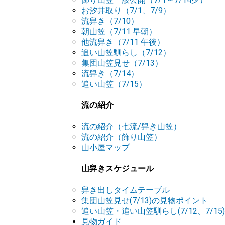
お汐井取り（7/1、7/9）
流舁き（7/10）
朝山笠（7/11 早朝）
他流舁き（7/11 午後）
追い山笠馴らし（7/12）
集団山笠見せ（7/13）
流舁き（7/14）
追い山笠（7/15）
流の紹介
流の紹介（七流/舁き山笠）
流の紹介（飾り山笠）
山小屋マップ
山舁きスケジュール
舁き出しタイムテーブル
集団山笠見せ(7/13)の見物ポイント
追い山笠・追い山笠馴らし(7/12、7/1
見物ガイド