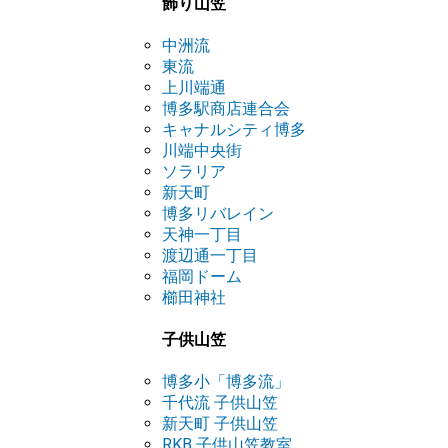
飾り山笠
中洲流
東流
上川端通
博多駅商店連合会
キャナルシティ博多
川端中央街
ソラリア
新天町
博多リバレイン
天神一丁目
渡辺通一丁目
福岡ドーム
櫛田神社
子供山笠
博多小「博多流」
千代流 子供山笠
新天町 子供山笠
RKB 子供山笠教室