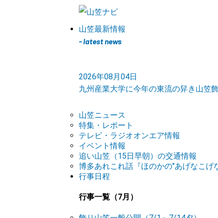
山笠最新情報
- latest news
2026年08月04日
九州産業大学に今年の東流の舁き山笠
山笠ニュース
特集・レポート
テレビ・ラジオオンエア情報
イベント情報
追い山笠（15日早朝）の交通情報
博多あれこれ話『ほのかの"あげなこげな
行事日程
行事一覧（7月）
飾り山笠一般公開（7/1～7/14夕）