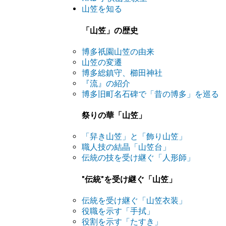
山笠を知る
「山笠」の歴史
博多祇園山笠の由来
山笠の変遷
博多総鎮守、櫛田神社
『流』の紹介
博多旧町名石碑で「昔の博多」を巡る
祭りの華「山笠」
「舁き山笠」と「飾り山笠」
職人技の結晶「山笠台」
伝統の技を受け継ぐ「人形師」
"伝統"を受け継ぐ「山笠」
伝統を受け継ぐ「山笠衣装」
役職を示す「手拭」
役割を示す「たすき」