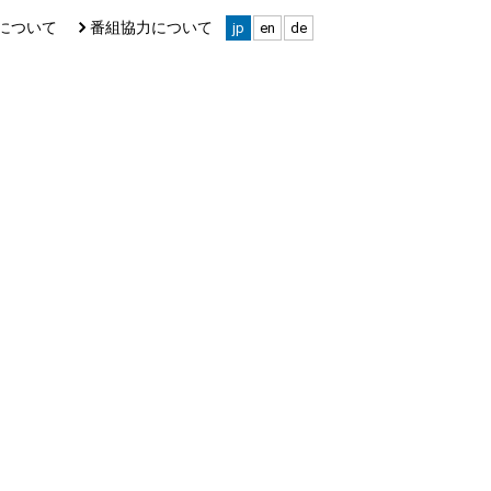
について
番組協力について
jp
en
de