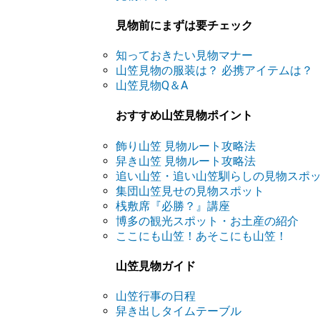
見物前にまずは要チェック
知っておきたい見物マナー
山笠見物の服装は？ 必携アイテムは？
山笠見物Q＆A
おすすめ山笠見物ポイント
飾り山笠 見物ルート攻略法
舁き山笠 見物ルート攻略法
追い山笠・追い山笠馴らしの見物スポ
集団山笠見せの見物スポット
桟敷席『必勝？』講座
博多の観光スポット・お土産の紹介
ここにも山笠！あそこにも山笠！
山笠見物ガイド
山笠行事の日程
舁き出しタイムテーブル