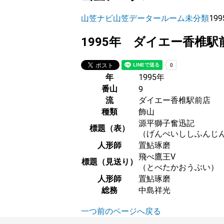
山笠ナビ
山笠データールーム
未分類
19
1995年 ダイエー香椎駅
年
1995年
番山
9
流
ダイエー香椎駅前店
種類
飾山
源平獅子奮迅記
標題（表）
（げんぺいししふんじ
人形師
置鮎琢磨
飛べ鷹王V
標題（見送り）
（とべたかおうぶい）
人形師
置鮎琢磨
総務
中島祥光
一つ前のページへ戻る