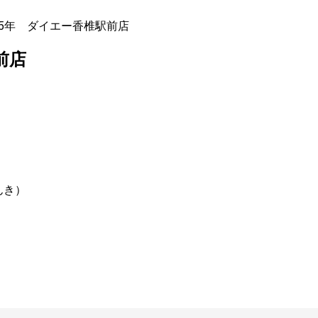
95年 ダイエー香椎駅前店
前店
んき）