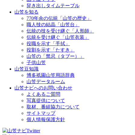
舁き出しタイムテーブル
山笠を知る
770年余の伝統「山笠の歴史」
職人技の結晶「山笠台」
伝統の技を受け継ぐ「人形師」
伝統を受け継ぐ「山笠衣装」
役職を示す「手拭」
役割を示す「たすき」
山笠の「禁忌（タブー）」
子供山笠
山笠豆知識
博多祇園山笠用語辞典
山笠データルーム
山笠ナビへのお問い合わせ
よくあるご質問
写真提供について
取材、番組協力について
サイトマップ
個人情報保護方針