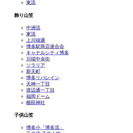
東流
飾り山笠
中洲流
東流
上川端通
博多駅商店連合会
キャナルシティ博多
川端中央街
ソラリア
新天町
博多リバレイン
天神一丁目
渡辺通一丁目
福岡ドーム
櫛田神社
子供山笠
博多小「博多流」