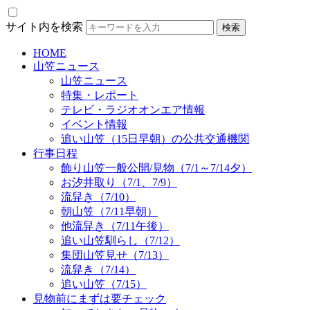
サイト内を検索
HOME
山笠ニュース
山笠ニュース
特集・レポート
テレビ・ラジオオンエア情報
イベント情報
追い山笠（15日早朝）の公共交通機関
行事日程
飾り山笠一般公開/見物（7/1～7/14夕）
お汐井取り（7/1、7/9）
流舁き（7/10）
朝山笠（7/11早朝）
他流舁き（7/11午後）
追い山笠馴らし（7/12）
集団山笠見せ（7/13）
流舁き（7/14）
追い山笠（7/15）
見物前にまずは要チェック