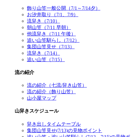
飾り山笠一般公開（7/1～7/14夕）
お汐井取り（7/1、7/9）
流舁き（7/10）
朝山笠（7/11 早朝）
他流舁き（7/11 午後）
追い山笠馴らし（7/12）
集団山笠見せ（7/13）
流舁き（7/14）
追い山笠（7/15）
流の紹介
流の紹介（七流/舁き山笠）
流の紹介（飾り山笠）
山小屋マップ
山舁きスケジュール
舁き出しタイムテーブル
集団山笠見せ(7/13)の見物ポイント
追い山笠・追い山笠馴らし(7/12、7/15)の見物ポ