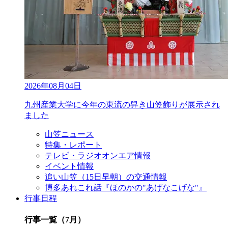
2026年08月04日
九州産業大学に今年の東流の舁き山笠飾りが展示され
ました
山笠ニュース
特集・レポート
テレビ・ラジオオンエア情報
イベント情報
追い山笠（15日早朝）の交通情報
博多あれこれ話『ほのかの"あげなこげな"』
行事日程
行事一覧（7月）