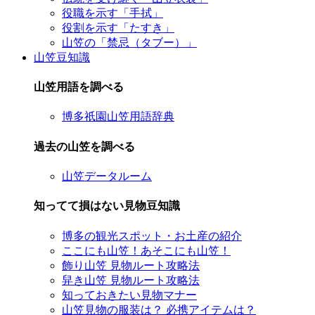
役職を示す「手拭」
役割を示す「たすき」
山笠の「禁忌（タブー）」
山笠豆知識
山笠用語を調べる
博多祇園山笠用語辞典
過去の山笠を調べる
山笠データルーム
知ってて損はない見物豆知識
博多の観光スポット・お土産の紹介
ここにも山笠！あそこにも山笠！
飾り山笠 見物ルート攻略法
舁き山笠 見物ルート攻略法
知っておきたい見物マナー
山笠見物の服装は？ 必携アイテムは？