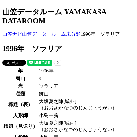
山笠データルーム
YAMAKASA
DATAROOM
山笠ナビ
山笠データールーム
未分類
1996年 ソラリア
1996年 ソラリア
年
1996年
番山
9
流
ソラリア
種類
飾山
大坂夏之陣[城外]
標題（表）
（おおさかなつのじんじょうがい）
人形師
小島一義
大坂夏之陣[城内]
標題（見送り）
（おおさかなつのじんじょうない）