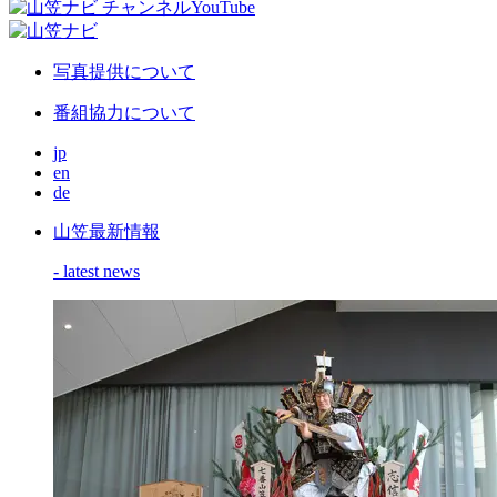
写真提供について
番組協力について
jp
en
de
山笠最新情報
- latest news