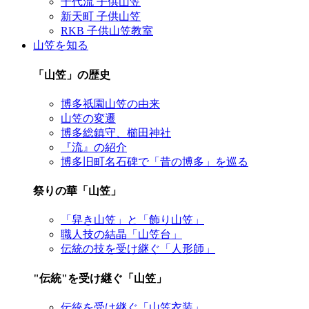
千代流 子供山笠
新天町 子供山笠
RKB 子供山笠教室
山笠を知る
「山笠」の歴史
博多祇園山笠の由来
山笠の変遷
博多総鎮守、櫛田神社
『流』の紹介
博多旧町名石碑で「昔の博多」を巡る
祭りの華「山笠」
「舁き山笠」と「飾り山笠」
職人技の結晶「山笠台」
伝統の技を受け継ぐ「人形師」
"伝統"を受け継ぐ「山笠」
伝統を受け継ぐ「山笠衣装」