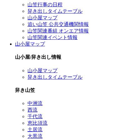
山笠行事の日程
舁き出しタイムテーブル
山小屋マップ
追い山笠 公共交通機関情報
山笠関連番組 オンエア情報
山笠関連イベント情報
山小屋マップ
山小屋/舁き出し情報
山小屋マップ
舁き出しタイムテーブル
舁き山笠
中洲流
西流
千代流
恵比須流
土居流
大黒流