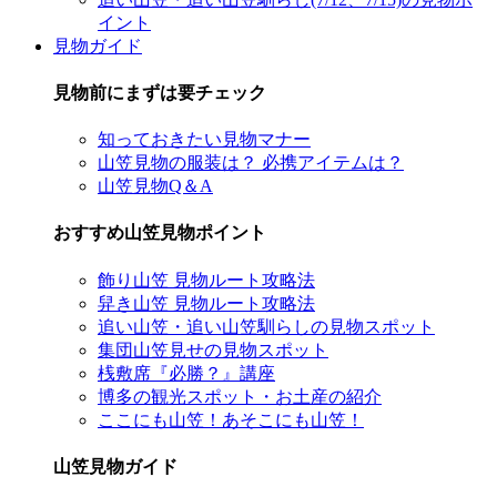
イント
見物ガイド
見物前にまずは要チェック
知っておきたい見物マナー
山笠見物の服装は？ 必携アイテムは？
山笠見物Q＆A
おすすめ山笠見物ポイント
飾り山笠 見物ルート攻略法
舁き山笠 見物ルート攻略法
追い山笠・追い山笠馴らしの見物スポット
集団山笠見せの見物スポット
桟敷席『必勝？』講座
博多の観光スポット・お土産の紹介
ここにも山笠！あそこにも山笠！
山笠見物ガイド