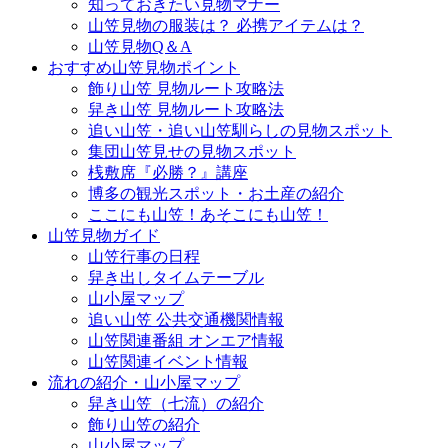
知っておきたい見物マナー
山笠見物の服装は？ 必携アイテムは？
山笠見物Q＆A
おすすめ山笠見物ポイント
飾り山笠 見物ルート攻略法
舁き山笠 見物ルート攻略法
追い山笠・追い山笠馴らしの見物スポット
集団山笠見せの見物スポット
桟敷席『必勝？』講座
博多の観光スポット・お土産の紹介
ここにも山笠！あそこにも山笠！
山笠見物ガイド
山笠行事の日程
舁き出しタイムテーブル
山小屋マップ
追い山笠 公共交通機関情報
山笠関連番組 オンエア情報
山笠関連イベント情報
流れの紹介・山小屋マップ
舁き山笠（七流）の紹介
飾り山笠の紹介
山小屋マップ