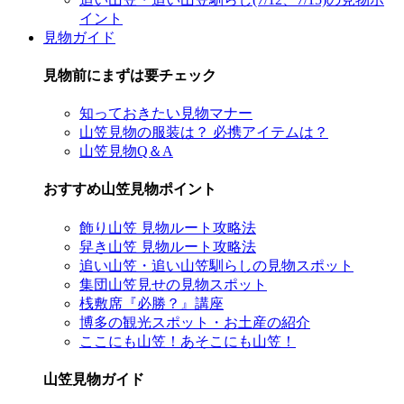
イント
見物ガイド
見物前にまずは要チェック
知っておきたい見物マナー
山笠見物の服装は？ 必携アイテムは？
山笠見物Q＆A
おすすめ山笠見物ポイント
飾り山笠 見物ルート攻略法
舁き山笠 見物ルート攻略法
追い山笠・追い山笠馴らしの見物スポット
集団山笠見せの見物スポット
桟敷席『必勝？』講座
博多の観光スポット・お土産の紹介
ここにも山笠！あそこにも山笠！
山笠見物ガイド