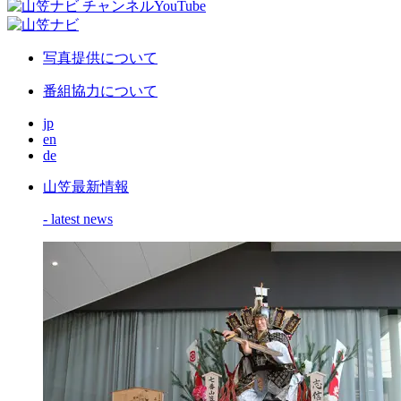
写真提供について
番組協力について
jp
en
de
山笠最新情報
- latest news