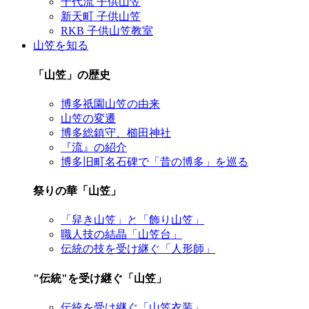
千代流 子供山笠
新天町 子供山笠
RKB 子供山笠教室
山笠を知る
「山笠」の歴史
博多祇園山笠の由来
山笠の変遷
博多総鎮守、櫛田神社
『流』の紹介
博多旧町名石碑で「昔の博多」を巡る
祭りの華「山笠」
「舁き山笠」と「飾り山笠」
職人技の結晶「山笠台」
伝統の技を受け継ぐ「人形師」
"伝統"を受け継ぐ「山笠」
伝統を受け継ぐ「山笠衣装」