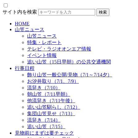
サイト内を検索
HOME
山笠ニュース
山笠ニュース
特集・レポート
テレビ・ラジオオンエア情報
イベント情報
追い山笠（15日早朝）の公共交通機関
行事日程
飾り山笠一般公開/見物（7/1～7/14夕）
お汐井取り（7/1、7/9）
流舁き（7/10）
朝山笠（7/11早朝）
他流舁き（7/11午後）
追い山笠馴らし（7/12）
集団山笠見せ（7/13）
流舁き（7/14）
追い山笠（7/15）
見物前にまずは要チェック