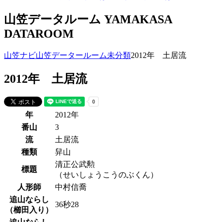
山笠データルーム
YAMAKASA
DATAROOM
山笠ナビ
山笠データールーム
未分類
2012年 土居流
2012年 土居流
年
2012年
番山
3
流
土居流
種類
舁山
清正公武勲
標題
（せいしょうこうのぶくん）
人形師
中村信喬
追山ならし
36秒28
（櫛田入り）