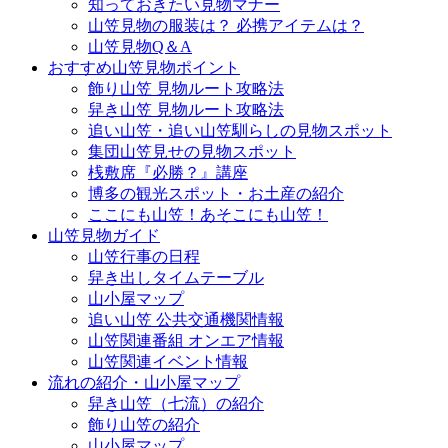
知っておきたい見物マナー
山笠見物の服装は？ 必携アイテムは？
山笠見物Q＆A
おすすめ山笠見物ポイント
飾り山笠 見物ルート攻略法
舁き山笠 見物ルート攻略法
追い山笠・追い山笠馴らしの見物スポット
集団山笠見せの見物スポット
桟敷席『必勝？』講座
博多の観光スポット・お土産の紹介
ここにも山笠！あそこにも山笠！
山笠見物ガイド
山笠行事の日程
舁き出しタイムテーブル
山小屋マップ
追い山笠 公共交通機関情報
山笠関連番組 オンエア情報
山笠関連イベント情報
流れの紹介・山小屋マップ
舁き山笠（七流）の紹介
飾り山笠の紹介
山小屋マップ