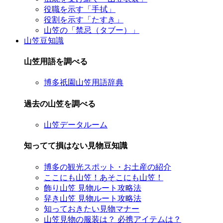
役職を示す「手拭」
役割を示す「たすき」
山笠の「禁忌（タブー）」
山笠豆知識
山笠用語を調べる
博多祇園山笠用語辞典
過去の山笠を調べる
山笠データルーム
知ってて損はない見物豆知識
博多の観光スポット・お土産の紹介
ここにも山笠！あそこにも山笠！
飾り山笠 見物ルート攻略法
舁き山笠 見物ルート攻略法
知っておきたい見物マナー
山笠見物の服装は？ 必携アイテムは？