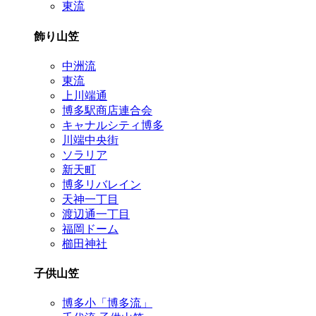
東流
飾り山笠
中洲流
東流
上川端通
博多駅商店連合会
キャナルシティ博多
川端中央街
ソラリア
新天町
博多リバレイン
天神一丁目
渡辺通一丁目
福岡ドーム
櫛田神社
子供山笠
博多小「博多流」