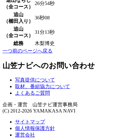
追山ならし
26分54秒
（全コース）
追山
36秒08
（櫛田入り）
追山
31分13秒
（全コース）
総務
木梨博史
一つ前のページへ戻る
山笠ナビへのお問い合わせ
写真提供について
取材、番組協力について
よくあるご質問
企画・運営 山笠ナビ運営事務局
(C) 2012-2026 YAMAKASA NAVI
サイトマップ
個人情報保護方針
運営会社