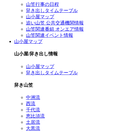
山笠行事の日程
舁き出しタイムテーブル
山小屋マップ
追い山笠 公共交通機関情報
山笠関連番組 オンエア情報
山笠関連イベント情報
山小屋マップ
山小屋/舁き出し情報
山小屋マップ
舁き出しタイムテーブル
舁き山笠
中洲流
西流
千代流
恵比須流
土居流
大黒流