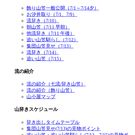
飾り山笠一般公開（7/1～7/14夕）
お汐井取り（7/1、7/9）
流舁き（7/10）
朝山笠（7/11 早朝）
他流舁き（7/11 午後）
追い山笠馴らし（7/12）
集団山笠見せ（7/13）
流舁き（7/14）
追い山笠（7/15）
流の紹介
流の紹介（七流/舁き山笠）
流の紹介（飾り山笠）
山小屋マップ
山舁きスケジュール
舁き出しタイムテーブル
集団山笠見せ(7/13)の見物ポイント
追い山笠・追い山笠馴らし(7/12、7/15)の見物ポ