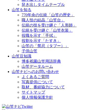
舁き出しタイムテーブル
山笠を知る
770年余の伝統「山笠の歴史」
職人技の結晶「山笠台」
伝統の技を受け継ぐ「人形師」
伝統を受け継ぐ「山笠衣装」
役職を示す「手拭」
役割を示す「たすき」
山笠の「禁忌（タブー）」
子供山笠
山笠豆知識
博多祇園山笠用語辞典
山笠データルーム
山笠ナビへのお問い合わせ
よくあるご質問
写真提供について
取材、番組協力について
サイトマップ
個人情報保護方針