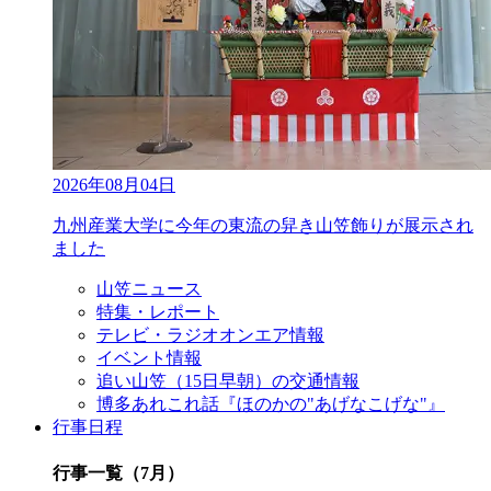
2026年08月04日
九州産業大学に今年の東流の舁き山笠飾りが展示され
ました
山笠ニュース
特集・レポート
テレビ・ラジオオンエア情報
イベント情報
追い山笠（15日早朝）の交通情報
博多あれこれ話『ほのかの"あげなこげな"』
行事日程
行事一覧（7月）