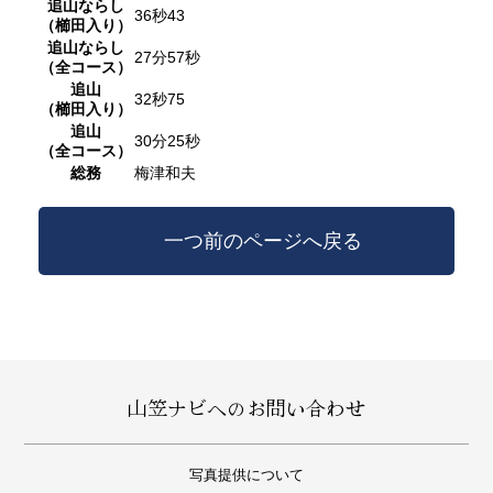
追山ならし
36秒43
（櫛田入り）
追山ならし
27分57秒
（全コース）
追山
32秒75
（櫛田入り）
追山
30分25秒
（全コース）
総務
梅津和夫
一つ前のページへ戻る
山笠ナビへのお問い合わせ
写真提供について