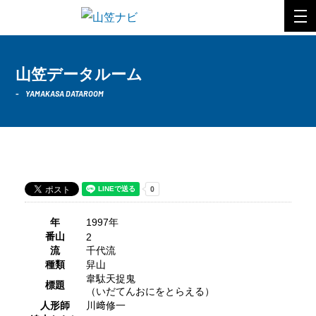
山笠データルーム
YAMAKASA DATAROOM
1997年 千代流
年
1997年
番山
2
流
千代流
種類
舁山
韋駄天捉鬼
標題
（いだてんおにをとらえる）
人形師
川﨑修一