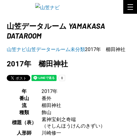
YAMAKASA
山笠データルーム
DATAROOM
山笠ナビ
山笠データールーム
未分類
2017年 櫛田神社
2017年 櫛田神社
年
2017年
番山
番外
流
櫛田神社
種類
飾山
素神宝剣之奇端
標題（表）
（そしんほうけんのきずい）
人形師
川崎修一