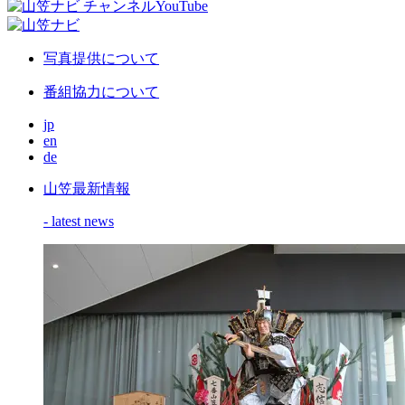
写真提供について
番組協力について
jp
en
de
山笠最新情報
- latest news