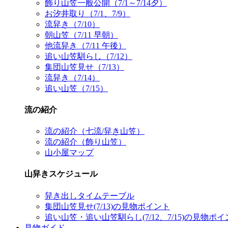
飾り山笠一般公開（7/1～7/14夕）
お汐井取り（7/1、7/9）
流舁き（7/10）
朝山笠（7/11 早朝）
他流舁き（7/11 午後）
追い山笠馴らし（7/12）
集団山笠見せ（7/13）
流舁き（7/14）
追い山笠（7/15）
流の紹介
流の紹介（七流/舁き山笠）
流の紹介（飾り山笠）
山小屋マップ
山舁きスケジュール
舁き出しタイムテーブル
集団山笠見せ(7/13)の見物ポイント
追い山笠・追い山笠馴らし(7/12、7/15)の見物ポ
見物ガイド