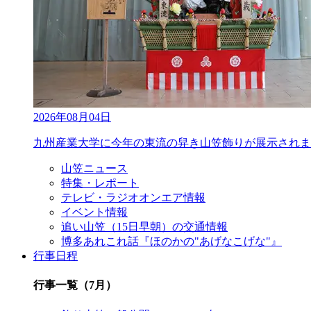
2026年08月04日
九州産業大学に今年の東流の舁き山笠飾りが展示されま
山笠ニュース
特集・レポート
テレビ・ラジオオンエア情報
イベント情報
追い山笠（15日早朝）の交通情報
博多あれこれ話『ほのかの"あげなこげな"』
行事日程
行事一覧（7月）