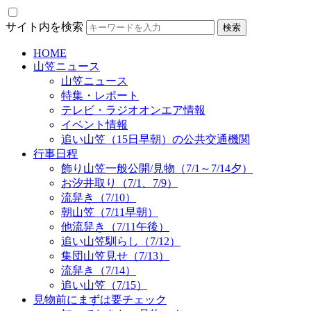
サイト内を検索
HOME
山笠ニュース
山笠ニュース
特集・レポート
テレビ・ラジオオンエア情報
イベント情報
追い山笠（15日早朝）の公共交通機関
行事日程
飾り山笠一般公開/見物（7/1～7/14夕）
お汐井取り（7/1、7/9）
流舁き（7/10）
朝山笠（7/11早朝）
他流舁き（7/11午後）
追い山笠馴らし（7/12）
集団山笠見せ（7/13）
流舁き（7/14）
追い山笠（7/15）
見物前にまずは要チェック