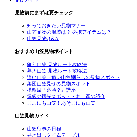
見物前にまずは要チェック
知っておきたい見物マナー
山笠見物の服装は？ 必携アイテムは？
山笠見物Q＆A
おすすめ山笠見物ポイント
飾り山笠 見物ルート攻略法
舁き山笠 見物ルート攻略法
追い山笠・追い山笠馴らしの見物スポット
集団山笠見せの見物スポット
桟敷席『必勝？』講座
博多の観光スポット・お土産の紹介
ここにも山笠！あそこにも山笠！
山笠見物ガイド
山笠行事の日程
舁き出しタイムテーブル