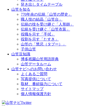
舁き出しタイムテーブル
山笠を知る
770年余の伝統「山笠の歴史」
職人技の結晶「山笠台」
伝統の技を受け継ぐ「人形師」
伝統を受け継ぐ「山笠衣装」
役職を示す「手拭」
役割を示す「たすき」
山笠の「禁忌（タブー）」
子供山笠
山笠豆知識
博多祇園山笠用語辞典
山笠データルーム
山笠ナビへのお問い合わせ
よくあるご質問
写真提供について
取材、番組協力について
サイトマップ
個人情報保護方針