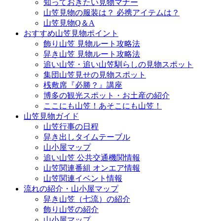
知っておきたい見物マナー
山笠見物の服装は？ 必携アイテムは？
山笠見物Q＆A
おすすめ山笠見物ポイント
飾り山笠 見物ルート攻略法
舁き山笠 見物ルート攻略法
追い山笠・追い山笠馴らしの見物スポット
集団山笠見せの見物スポット
桟敷席『必勝？』講座
博多の観光スポット・お土産の紹介
ここにも山笠！あそこにも山笠！
山笠見物ガイド
山笠行事の日程
舁き出しタイムテーブル
山小屋マップ
追い山笠 公共交通機関情報
山笠関連番組 オンエア情報
山笠関連イベント情報
流れの紹介・山小屋マップ
舁き山笠（七流）の紹介
飾り山笠の紹介
山小屋マップ