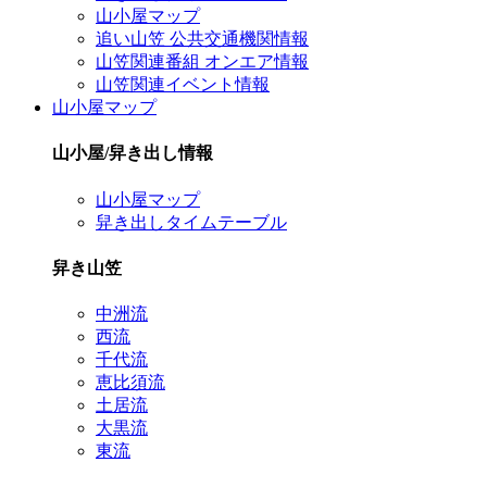
山小屋マップ
追い山笠 公共交通機関情報
山笠関連番組 オンエア情報
山笠関連イベント情報
山小屋マップ
山小屋/舁き出し情報
山小屋マップ
舁き出しタイムテーブル
舁き山笠
中洲流
西流
千代流
恵比須流
土居流
大黒流
東流