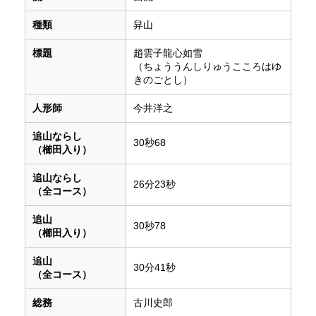
種類
舁山
標題
趙雲子龍心如雪
（ちょううんしりゅうこころはゆ
きのごとし）
人形師
今井洋之
追山ならし
30秒68
（櫛田入り）
追山ならし
26分23秒
（全コース）
追山
30秒78
（櫛田入り）
追山
30分41秒
（全コース）
総務
古川史郎