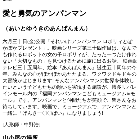
愛と勇気のアンパンマン
（あいとゆうきのあんぱんまん）
六月三十日(金)公開「それいけ!アンパンマン ロボリィとぽ
かぽかプレゼント」。映画シリーズ第三十四作目は、なんで
も作れるロボットの女の子ロボリィが、たった一つだけ作れ
ない「大切なもの」を見つけるために旅に出るお話。 映画&
テレビ三十五周年、絵本『あんぱんまん』誕生五十周年の今
年、みんなの心がぽかぽかあたたまる、ワクワクドキドキの
大冒険がはじまります! そんなアンパンマンの世界を体験し
たいという子どもたちの願いを実現する施設が、博多リバレ
インモール内の『福岡アンパンマンこどもミュージアムinモ
ール』です。アンパンマンと仲間たちが笑顔で、皆さんをお
待ちしています。映画で、ミュージアムで、アンパンマンと
一緒に「げんき一〇〇ばい』になりましょう!
[人形師：中野浩]
山小屋の場所