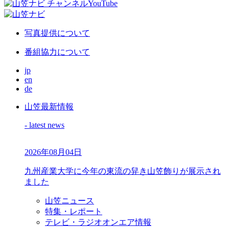
写真提供について
番組協力について
jp
en
de
山笠最新情報
- latest news
2026年08月04日
九州産業大学に今年の東流の舁き山笠飾りが展示され
ました
山笠ニュース
特集・レポート
テレビ・ラジオオンエア情報