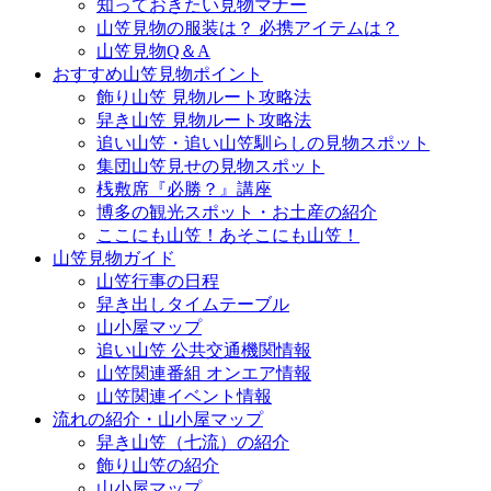
知っておきたい見物マナー
山笠見物の服装は？ 必携アイテムは？
山笠見物Q＆A
おすすめ山笠見物ポイント
飾り山笠 見物ルート攻略法
舁き山笠 見物ルート攻略法
追い山笠・追い山笠馴らしの見物スポット
集団山笠見せの見物スポット
桟敷席『必勝？』講座
博多の観光スポット・お土産の紹介
ここにも山笠！あそこにも山笠！
山笠見物ガイド
山笠行事の日程
舁き出しタイムテーブル
山小屋マップ
追い山笠 公共交通機関情報
山笠関連番組 オンエア情報
山笠関連イベント情報
流れの紹介・山小屋マップ
舁き山笠（七流）の紹介
飾り山笠の紹介
山小屋マップ