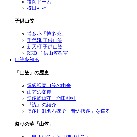
福岡ドーム
櫛田神社
子供山笠
博多小「博多流」
千代流 子供山笠
新天町 子供山笠
RKB 子供山笠教室
山笠を知る
「山笠」の歴史
博多祇園山笠の由来
山笠の変遷
博多総鎮守、櫛田神社
『流』の紹介
博多旧町名石碑で「昔の博多」を巡る
祭りの華「山笠」
「舁き山笠」と「飾り山笠」