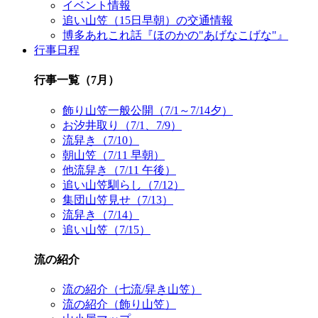
イベント情報
追い山笠（15日早朝）の交通情報
博多あれこれ話『ほのかの"あげなこげな"』
行事日程
行事一覧（7月）
飾り山笠一般公開（7/1～7/14夕）
お汐井取り（7/1、7/9）
流舁き（7/10）
朝山笠（7/11 早朝）
他流舁き（7/11 午後）
追い山笠馴らし（7/12）
集団山笠見せ（7/13）
流舁き（7/14）
追い山笠（7/15）
流の紹介
流の紹介（七流/舁き山笠）
流の紹介（飾り山笠）