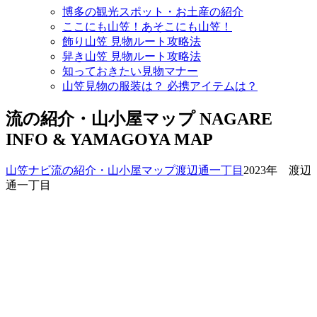
博多の観光スポット・お土産の紹介
ここにも山笠！あそこにも山笠！
飾り山笠 見物ルート攻略法
舁き山笠 見物ルート攻略法
知っておきたい見物マナー
山笠見物の服装は？ 必携アイテムは？
流の紹介・山小屋マップ
NAGARE
INFO & YAMAGOYA MAP
山笠ナビ
流の紹介・山小屋マップ
渡辺通一丁目
2023年 渡辺
通一丁目