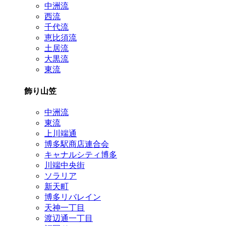
中洲流
西流
千代流
恵比須流
土居流
大黒流
東流
飾り山笠
中洲流
東流
上川端通
博多駅商店連合会
キャナルシティ博多
川端中央街
ソラリア
新天町
博多リバレイン
天神一丁目
渡辺通一丁目