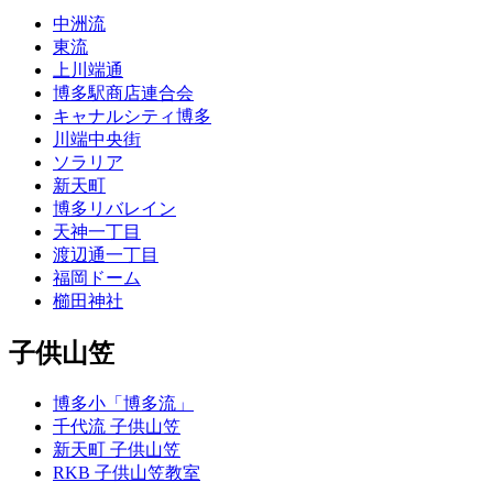
中洲流
東流
上川端通
博多駅商店連合会
キャナルシティ博多
川端中央街
ソラリア
新天町
博多リバレイン
天神一丁目
渡辺通一丁目
福岡ドーム
櫛田神社
子供山笠
博多小「博多流」
千代流 子供山笠
新天町 子供山笠
RKB 子供山笠教室