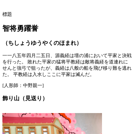
標題
智将勇躍誉
（ちしょうゆうやくのほまれ）
一一八五年四月二五日、源義経は壇の浦において平家と決戦
を行った。 敗れた平家の猛将平教経は敵将義経を道連れに
せんと強弓で狙ったが、義経は八般の船を飛び移り難を逃れ
た。 平教経は入水しここに平家は滅んだ。
[人形師：中野親一]
飾り山（見送り）