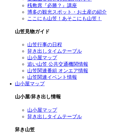
桟敷席『必勝？』講座
博多の観光スポット・お土産の紹介
ここにも山笠！あそこにも山笠！
山笠見物ガイド
山笠行事の日程
舁き出しタイムテーブル
山小屋マップ
追い山笠 公共交通機関情報
山笠関連番組 オンエア情報
山笠関連イベント情報
山小屋マップ
山小屋/舁き出し情報
山小屋マップ
舁き出しタイムテーブル
舁き山笠