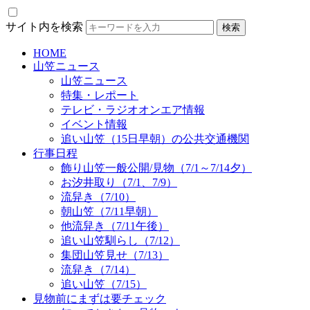
サイト内を検索
HOME
山笠ニュース
山笠ニュース
特集・レポート
テレビ・ラジオオンエア情報
イベント情報
追い山笠（15日早朝）の公共交通機関
行事日程
飾り山笠一般公開/見物（7/1～7/14夕）
お汐井取り（7/1、7/9）
流舁き（7/10）
朝山笠（7/11早朝）
他流舁き（7/11午後）
追い山笠馴らし（7/12）
集団山笠見せ（7/13）
流舁き（7/14）
追い山笠（7/15）
見物前にまずは要チェック