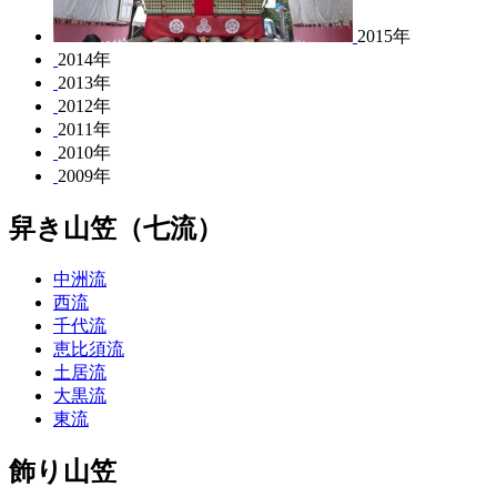
2015年
2014年
2013年
2012年
2011年
2010年
2009年
舁き山笠（七流）
中洲流
西流
千代流
恵比須流
土居流
大黒流
東流
飾り山笠