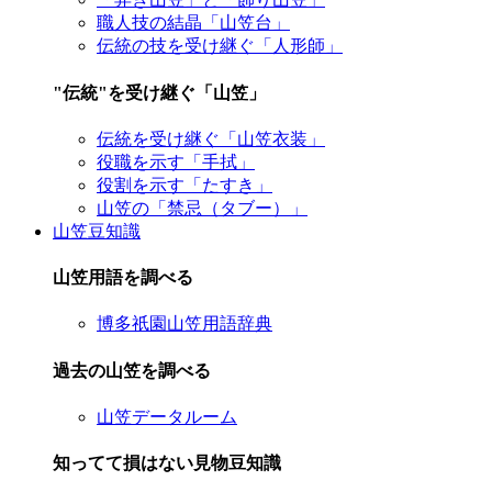
職人技の結晶「山笠台」
伝統の技を受け継ぐ「人形師」
"伝統"を受け継ぐ「山笠」
伝統を受け継ぐ「山笠衣装」
役職を示す「手拭」
役割を示す「たすき」
山笠の「禁忌（タブー）」
山笠豆知識
山笠用語を調べる
博多祇園山笠用語辞典
過去の山笠を調べる
山笠データルーム
知ってて損はない見物豆知識